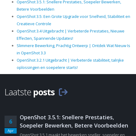
OpenShot 3.5.1: Snellere Prestaties, Soepeler Bewerken,
Betere Voorbeelden
OpenShot 3.5: Een Grote Upgrade voor Snelheid, Stabiliteit en
Creatieve Controle
OpenShot 3.4 Uitgebracht | Verbeterde Prestaties, Nieuwe
Effecten, Spannende Updates!
Slimmere Bewerking, Prachtig Ontwerp | Ontdek Wat Nieuw Is
in OpenShot 3.3
OpenShot 3.2.1 Uitgebracht | Verbeterde stabiliteit, talrijke
oplossingen en soepelere starts!
Laatste
posts
OpenShot 3.5.1: Snellere Prestaties,
6
Soepeler Bewerken, Betere Voorbeelden
Apr
OpenShot 3.5.1 maakt het bewerken sneller, soepeler en