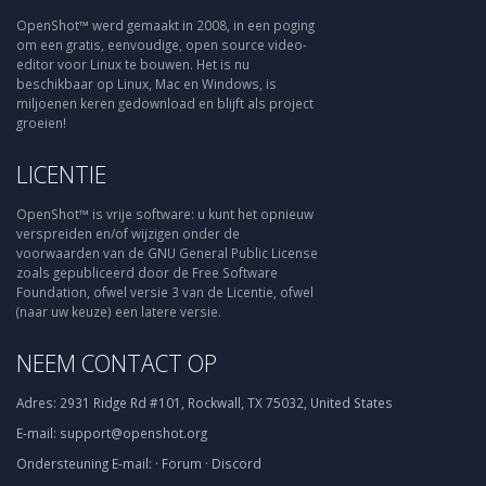
OpenShot™ werd gemaakt in 2008, in een poging
om een gratis, eenvoudige, open source video-
editor voor Linux te bouwen. Het is nu
beschikbaar op Linux, Mac en Windows, is
miljoenen keren gedownload en blijft als project
groeien!
LICENTIE
OpenShot™ is vrije software: u kunt het opnieuw
verspreiden en/of wijzigen onder de
voorwaarden van de GNU General Public License
zoals gepubliceerd door de Free Software
Foundation, ofwel versie 3 van de Licentie, ofwel
(naar uw keuze) een latere versie.
NEEM CONTACT OP
Adres:
2931 Ridge Rd #101, Rockwall, TX 75032, United States
E-mail:
support@openshot.org
Ondersteuning
E-mail:
·
Forum
·
Discord