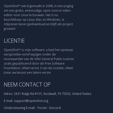
OpenShot™ werd gemaakt in 2008, in een poging
om een gratis, eenvoudige, open source video-
editor voor Linux te bouwen. Het is nu
beschikbaar op Linux, Mac en Windows, is
miljoenen keren gedownload en blijft als project
groeien!
LICENTIE
OpenShot™ is vrije software: u kunt het opnieuw
verspreiden en/of wijzigen onder de
voorwaarden van de GNU General Public License
zoals gepubliceerd door de Free Software
Foundation, ofwel versie 3 van de Licentie, ofwel
(naar uw keuze) een latere versie.
NEEM CONTACT OP
Adres:
2931 Ridge Rd #101, Rockwall, TX 75032, United States
E-mail:
support@openshot.org
Ondersteuning
E-mail:
·
Forum
·
Discord