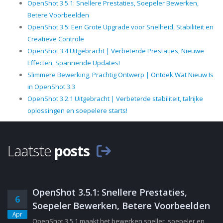
OpenShot 3.5.1: Snellere Prestaties, Soepeler Bewerken,
Betere Voorbeelden
OpenShot 3.5: Een Grote Upgrade voor Snelheid, Stabiliteit en
Creatieve Controle
OpenShot 3.4 Uitgebracht | Verbeterde Prestaties, Nieuwe
Effecten, Spannende Updates!
Slimmere Bewerking, Prachtig Ontwerp | Ontdek Wat Nieuw Is
in OpenShot 3.3
OpenShot 3.2.1 Uitgebracht | Verbeterde stabiliteit, talrijke
oplossingen en soepelere starts!
Laatste
posts
OpenShot 3.5.1: Snellere Prestaties,
6
Soepeler Bewerken, Betere Voorbeelden
Apr
OpenShot 3.5.1 maakt het bewerken sneller, soepeler en