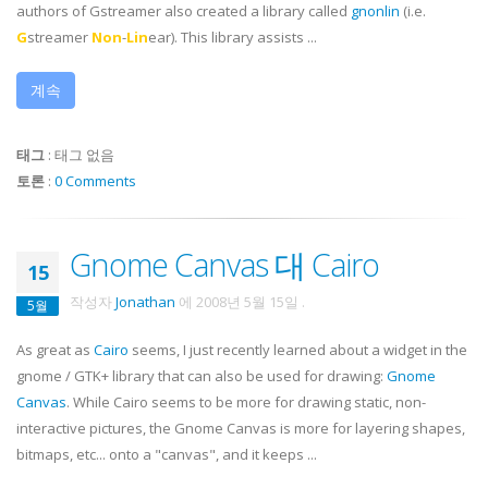
authors of
Gstreamer
also created a library called
gnonlin
(i.e.
G
streamer
Non
-
Lin
ear). This library assists ...
계속
태그
:
태그 없음
토론
:
0 Comments
Gnome Canvas 대 Cairo
15
작성자
Jonathan
에
2008년 5월 15일
.
5월
As great as
Cairo
seems, I just recently learned about a widget in the
gnome / GTK+ library that can also be used for drawing:
Gnome
Canvas
. While Cairo seems to be more for drawing static, non-
interactive pictures, the Gnome Canvas is more for layering shapes,
bitmaps, etc... onto a "canvas", and it keeps ...