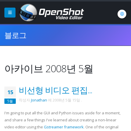
블로그
아카이브 2008년 5월
비선형 비디오 편집...
15
작성자
Jonathan
에
2008년 5월 15일
.
5월
I'm going to put all the GUI and Python issues aside for a moment,
and share a few things I've learned about creating a non-linear
video editor using the
Gstreamer
framework
. One of the original