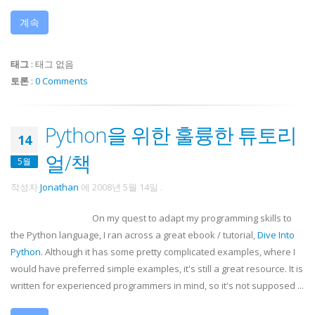
계속
태그
:
태그 없음
토론
:
0 Comments
Python을 위한 훌륭한 튜토리
14
얼/책
5월
작성자
Jonathan
에
2008년 5월 14일
.
On my quest to adapt my programming skills to
the Python language, I ran across a great
ebook
/ tutorial,
Dive Into
Python
. Although it has some pretty complicated examples, where I
would have preferred simple examples, it's still a great resource. It is
written for experienced programmers in mind, so it's not supposed ...