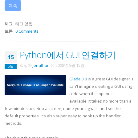
계속
태그
:
태그 없음
토론
:
0 Comments
Python에서 GUI 연결하기
15
작성자
Jonathan
에
2008년 5월 15일
.
5월
Glade 3.0
is a great GUI designer. I
can't imagine creating a GUI using
code when this option is
available. It takes no more than a
few minutes to setup a screen, name your signals, and set the
default properties. It's also super easy to hook up the handler
methods.