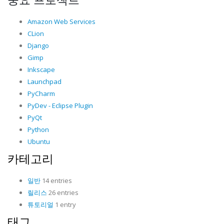
Amazon Web Services
CLion
Django
Gimp
Inkscape
Launchpad
PyCharm
PyDev - Eclipse Plugin
PyQt
Python
Ubuntu
카테고리
일반
14 entries
릴리스
26 entries
튜토리얼
1 entry
태그