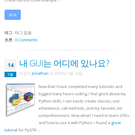
Check out this code example ...
계속
태그
:
태그 없음
토론
:
0 Comments
내 GUI는 어디에 있나요?
14
작성자
Jonathan
에
2008년 5월 14일
.
5월
Now that I have completed many tutorials and
logged many hours coding, I feel good about my
Python skills. I can easily create classes, use
inheritance, call methods, and my favorite, list
comprehensions. Now what? I need to learn
GTK
+,
and how to use it with Python. I found a
great
tutorial
for
PyGTK
...