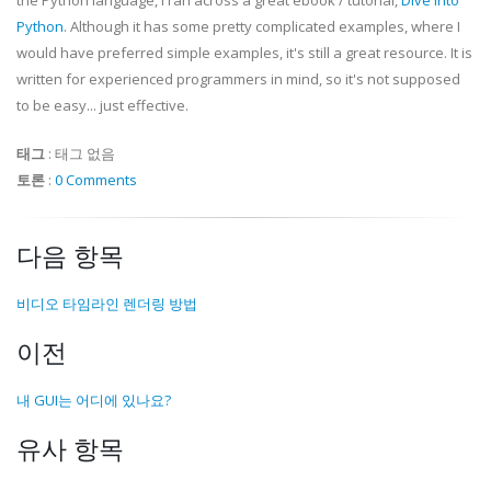
the Python language, I ran across a great
ebook
/ tutorial,
Dive Into
Python
. Although it has some pretty complicated examples, where I
would have preferred simple examples, it's still a great resource. It is
written for experienced programmers in mind, so it's not supposed
to be easy... just effective.
태그
:
태그 없음
토론
:
0 Comments
다음 항목
비디오 타임라인 렌더링 방법
이전
내 GUI는 어디에 있나요?
유사 항목