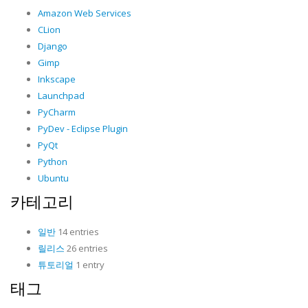
Amazon Web Services
CLion
Django
Gimp
Inkscape
Launchpad
PyCharm
PyDev - Eclipse Plugin
PyQt
Python
Ubuntu
카테고리
일반
14 entries
릴리스
26 entries
튜토리얼
1 entry
태그