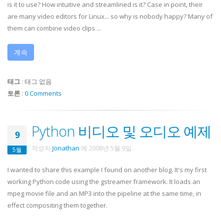
is it to use? How intuitive and streamlined is it? Case in point, their
are many video editors for Linux... so why is nobody happy? Many of
them can combine video clips ...
계속
태그
:
태그 없음
토론
:
0 Comments
Python 비디오 및 오디오 예제
9
작성자
Jonathan
에
2008년 5월 9일
.
5월
I wanted to share this example I found on another blog. It's my first
working Python code using the gstreamer framework. It loads an
mpeg movie file and an MP3 into the pipeline at the same time, in
effect compositing them together.