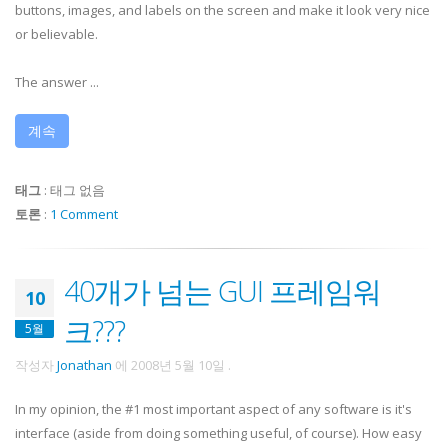
buttons, images, and labels on the screen and make it look very nice
or believable.
The answer ...
계속
태그
:
태그 없음
토론
:
1 Comment
40개가 넘는 GUI 프레임워
10
크???
5월
작성자
Jonathan
에
2008년 5월 10일
.
In my opinion, the #1 most important aspect of any software is it's
interface (aside from doing something useful, of course). How easy