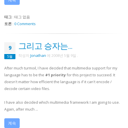
태그
:
태그 없음
토론
:
0 Comments
그리고 승자는...
9
작성자
Jonathan
에
2008년 5월 9일
.
5월
After much turmoil, I have decided that multimedia support for my
language has to be the
#1 priority
for this project to succeed. It
doesn't matter how efficient the language is if it can't encode /
decode certain video files.
I have also decided which multimedia framework I am going to use.
Again, after much ...
계속