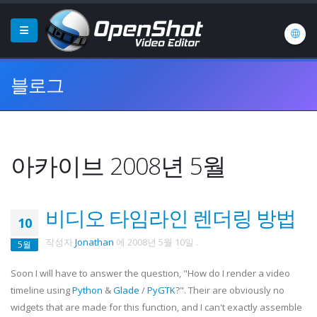
블로그
아카이브 2008년 5월
비디오 타임라인 렌더링 방법
10
작성자
Jonathan
에
2008년 5월 10일
.
5월
Soon I will have to answer the question, "How do I render a video
timeline using
Python
&
Glade
/
PyGTK
?". Their are obviously no
widgets that are made for this function, and I can't exactly assemble