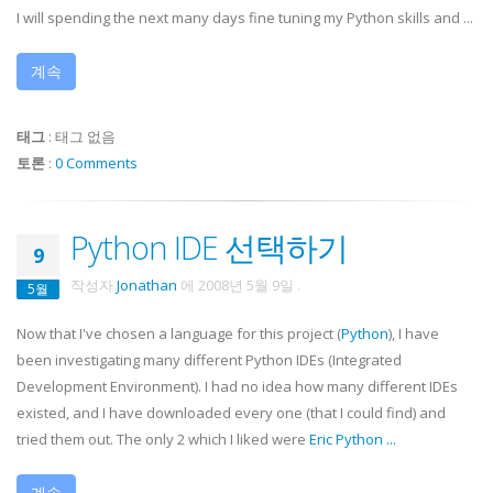
I will spending the next many days fine tuning my Python skills and ...
계속
태그
:
태그 없음
토론
:
0 Comments
Python IDE 선택하기
9
작성자
Jonathan
에
2008년 5월 9일
.
5월
Now that I've chosen a language for this project (
Python
), I have
been investigating many different Python
IDEs
(Integrated
Development Environment). I had no idea how many different
IDEs
existed, and I have downloaded every one (that I could find) and
tried them out. The only 2 which I liked were
Eric Python
...
계속