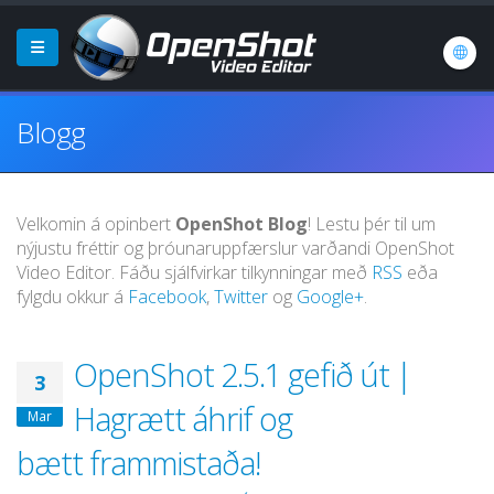
Blogg
Velkomin á opinbert
OpenShot Blog
! Lestu þér til um
nýjustu fréttir og þróunaruppfærslur varðandi OpenShot
Video Editor. Fáðu sjálfvirkar tilkynningar með
RSS
eða
fylgdu okkur á
Facebook
,
Twitter
og
Google+
.
OpenShot 2.5.1 gefið út |
3
Hagrætt áhrif og
Mar
bætt frammistaða!