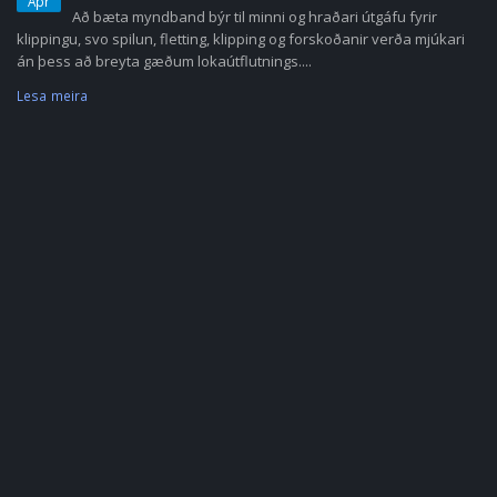
Apr
Að bæta myndband býr til minni og hraðari útgáfu fyrir
klippingu, svo spilun, fletting, klipping og forskoðanir verða mjúkari
án þess að breyta gæðum lokaútflutnings....
Lesa meira