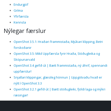
Endurgjöf
Gríma
Yfirfærsla
Kennsla
Nýlegar færslur
OpenShot 3.5.1: Hraðari frammistaða, Mjúkari klipping, Betri
forskoðanir
OpenShot 3.5: Mikil Uppfærsla fyrir Hraða, Stöðugleika og
Sköpunarvald
OpenShot 3.4 gefið út | Bætt frammistaða, ný áhrif, spennandi
uppfærslur!
Snjallari klippingar, glæsileg hönnun | Uppgötvaðu hvað er
nýtt í OpenShot 3.3
OpenShot 3.2.1 gefið út | Bætt stöðugleiki, fjöldi laga og mýkri
ræsingar!