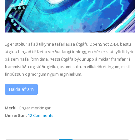
Ég er stoltur af að tilkynna tafarlausa útgáfu OpenShot 2.4.4, bestu
útgáfu hingað til! Þetta verður langt innlegg, en hér er stutt yfirlit fyrir
þá sem hafa lítinn tíma. Þessi útgáfa býður upp á miklar framfarir í
frammistöðu og stöðugleika, ásamt stórum villuleiðréttingum, mikilli
fínpússun og mörgum nýjum eiginleikum.
Halda áfram
Merki
:
Engar merkingar
Umræður
:
12 Comments