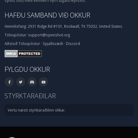
sýnist svo) með einhverri nýrri útgáfu leyfisins.
HAFÐU SAMBAND VIÐ OKKUR
Heimilisfang:
2931 Ridge Rd #101, Rockwall, TX 75032, United States
Tölvupóstur:
support@openshot.org
Aðstoð
Tölvupóstur
·
Spjallsvæði
·
Discord
FYLGDU OKKUR
STYRKTARAÐILAR
Vertu næsti styrktaraðilinn okkar.