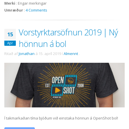
Merki
:
Engar merkingar
Umræður
:
4 Comments
Vorstyrktarsöfnun 2019 | Ný
15
hönnun á bol
Apr
Ritað af
Jonathan
á
15. apríl 2019
í
Almennt
.
Í takmarkaðan tíma bjóðum við einstaka hönnun á OpenShot bol!