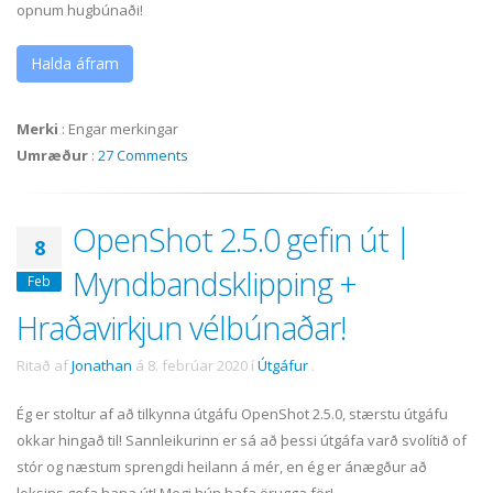
opnum hugbúnaði!
Halda áfram
Merki
:
Engar merkingar
Umræður
:
27 Comments
OpenShot 2.5.0 gefin út |
8
Myndbandsklipping +
Feb
Hraðavirkjun vélbúnaðar!
Ritað af
Jonathan
á
8. febrúar 2020
í
Útgáfur
.
Ég er stoltur af að tilkynna útgáfu OpenShot 2.5.0, stærstu útgáfu
okkar hingað til! Sannleikurinn er sá að þessi útgáfa varð svolítið of
stór og næstum sprengdi heilann á mér, en ég er ánægður að
loksins gefa hana út! Megi hún hafa örugga för!