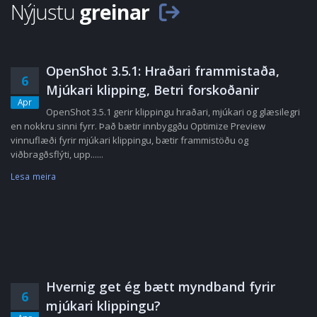
Nýjustu
greinar
OpenShot 3.5.1: Hraðari frammistaða,
6
Mjúkari klipping, Betri forskoðanir
Apr
OpenShot 3.5.1 gerir klippingu hraðari, mjúkari og glæsilegri
en nokkru sinni fyrr. Það bætir innbyggðu Optimize Preview
vinnuflæði fyrir mjúkari klippingu, bætir frammistöðu og
viðbragðsflýti, upp......
Lesa meira
Hvernig get ég bætt myndband fyrir
6
mjúkari klippingu?