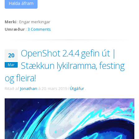
Halda áfram
Merki
:
Engar merkingar
Umræður
:
3 Comments
OpenShot 2.4.4 gefin út |
20
Stækkun lykilramma, festing
Mar
og fleira!
Ritað af
Jonathan
á
20. mars 2019
í
Útgáfur
.