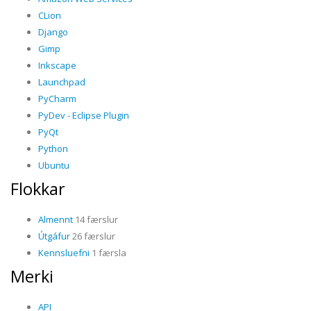
CLion
Django
Gimp
Inkscape
Launchpad
PyCharm
PyDev - Eclipse Plugin
PyQt
Python
Ubuntu
Flokkar
Almennt
14 færslur
Útgáfur
26 færslur
Kennsluefni
1 færsla
Merki
API