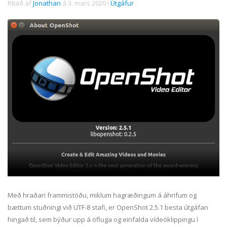
Ritað af
Jonathan
á
3. mars 2020
í
Útgáfur
.
Með hraðari frammistöðu, miklum hagræðingum á áhrifum og
bættum stuðningi við UTF-8 stafi, er OpenShot 2.5.1 besta útgáfan
hingað til, sem býður upp á öfluga og einfalda vídeóklippingu í