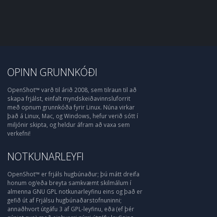
OPINN GRUNNKÓÐI
OpenShot™ varð til árið 2008, sem tilraun til að
skapa frjálst, einfalt myndskeiðavinnsluforrit
með opnum grunnkóða fyrir Linux. Núna virkar
það á Linux, Mac, og Windows, hefur verið sótt í
miljónir skipta, og heldur áfram að vaxa sem
verkefni!
NOTKUNARLEYFI
OpenShot™ er frjáls hugbúnaður; þú mátt dreifa
honum og/eða breyta samkvæmt skilmálum í
almenna GNU GPL notkunarleyfinu eins og það er
gefið út af Frjálsu hugbúnaðarstofnuninni;
annaðhvort útgáfu 3 af GPL-leyfinu, eða (ef þér