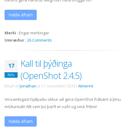
Halda áfram
Merki
:
Engar merkingar
Umræður
:
26 Comments
Kall til þýðinga
17
(OpenShot 2.4.5)
Nóv
Ritað af
Jonathan
á
17. nóvember 2019
í
Almennt
.
Vinsamlegast hjálpaðu okkur að gera OpenShot frábært á þínu
móðurmáli! Allt sem þú þarft er vafri og smá frítími!
Halda áfram