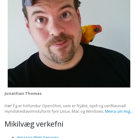
Jonathan Thomas
Hæ! Ég er höfundur OpenShot, sem er frjálst, opið og verðlaunað
myndskeiðavinnsluforrit fyrir Linux, Mac og Windows.
Meira um mig...
Mikilvæg verkefni
Amazon Web Services