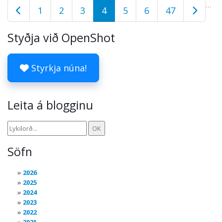
…
1
2
3
4
5
6
47
Styðja við OpenShot
Styrkja núna!
Leita á blogginu
Söfn
2026
2025
2024
2023
2022
2021