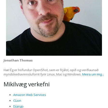
Jonathan Thomas
Hæ! Ég er höfundur OpenShot, sem er frjálst, opið og verðlaunað
myndskeiðavinnsluforrit fyrir Linux, Mac og Windows.
Meira um mig...
Mikilvæg verkefni
Amazon Web Services
CLion
Django