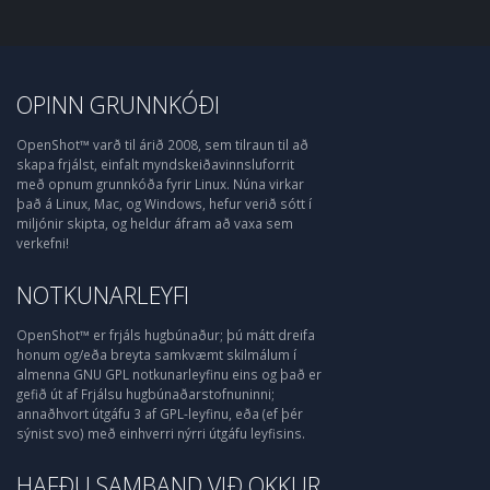
OPINN GRUNNKÓÐI
OpenShot™ varð til árið 2008, sem tilraun til að
skapa frjálst, einfalt myndskeiðavinnsluforrit
með opnum grunnkóða fyrir Linux. Núna virkar
það á Linux, Mac, og Windows, hefur verið sótt í
miljónir skipta, og heldur áfram að vaxa sem
verkefni!
NOTKUNARLEYFI
OpenShot™ er frjáls hugbúnaður; þú mátt dreifa
honum og/eða breyta samkvæmt skilmálum í
almenna GNU GPL notkunarleyfinu eins og það er
gefið út af Frjálsu hugbúnaðarstofnuninni;
annaðhvort útgáfu 3 af GPL-leyfinu, eða (ef þér
sýnist svo) með einhverri nýrri útgáfu leyfisins.
HAFÐU SAMBAND VIÐ OKKUR