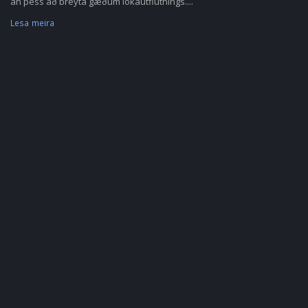
án þess að breyta gæðum lokaútflutnings....
Lesa meira