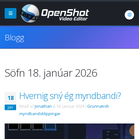
Blogg
Söfn 18. janúar 2026
Hvernig sný ég myndbandi?
18
Ritað af
Jonathan
á
18. janúar 2026
í
Grunnatriði
Jan
myndbandsklippingar
.