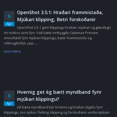
OpenShot 3.5.1: Hraðari frammistaða,
6
Mjúkari klipping, Betri forskoðanir
Apr
OpenShot 3.5.1 gerir klippingu hraðari, mjúkari og glæsilegri
en nokkru sinni fyrr. Það bætir innbyggðu Optimize Preview
vinnuflæði fyrir mjúkari klippingu, bætir frammistöðu og
viðbragðsflýti, upp......
Lesa meira
Hvernig get ég bætt myndband fyrir
6
mjúkari klippingu?
Apr
Að bæta myndband býr til minni og hraðari útgáfu fyrir
klippingu, svo spilun, fletting, klipping og forskoðanir verða mjúkari