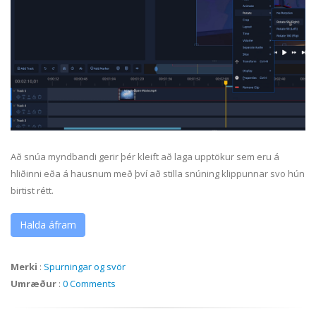
Að snúa myndbandi gerir þér kleift að laga upptökur sem eru á
hliðinni eða á hausnum með því að stilla snúning klippunnar svo hún
birtist rétt.
Halda áfram
Merki
:
Spurningar og svör
Umræður
:
0 Comments