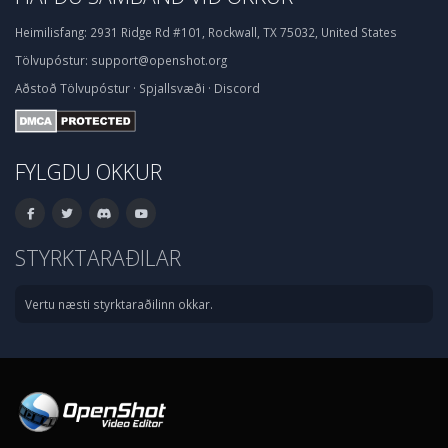
Heimilisfang:
2931 Ridge Rd #101, Rockwall, TX 75032, United States
Tölvupóstur:
support@openshot.org
Aðstoð
Tölvupóstur
·
Spjallsvæði
·
Discord
FYLGDU OKKUR
STYRKTARAÐILAR
Vertu næsti styrktaraðilinn okkar.