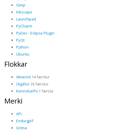
Gimp
Inkscape
Launchpad
PyCharm
PyDev - Eclipse Plugin
PyQt
Python
Ubuntu
Flokkar
Almennt
14 færslur
Útgáfur
26 færslur
Kennsluefni
1 færsla
Merki
API
Endurgjöf
Gríma