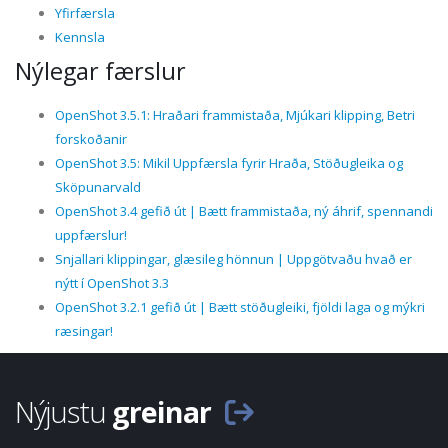
Yfirfærsla
Kennsla
Nýlegar færslur
OpenShot 3.5.1: Hraðari frammistaða, Mjúkari klipping, Betri
forskoðanir
OpenShot 3.5: Mikil Uppfærsla fyrir Hraða, Stöðugleika og
Sköpunarvald
OpenShot 3.4 gefið út | Bætt frammistaða, ný áhrif, spennandi
uppfærslur!
Snjallari klippingar, glæsileg hönnun | Uppgötvaðu hvað er
nýtt í OpenShot 3.3
OpenShot 3.2.1 gefið út | Bætt stöðugleiki, fjöldi laga og mýkri
ræsingar!
Nýjustu
greinar