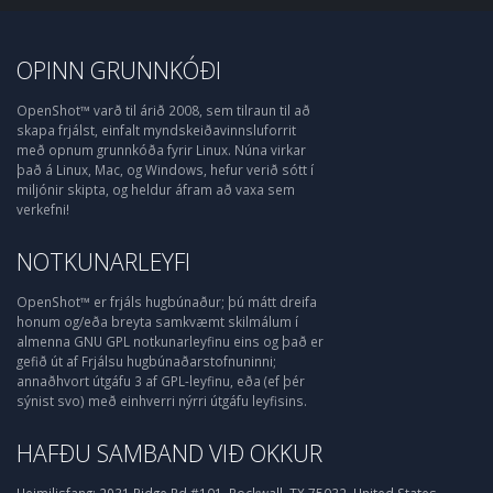
OPINN GRUNNKÓÐI
OpenShot™ varð til árið 2008, sem tilraun til að
skapa frjálst, einfalt myndskeiðavinnsluforrit
með opnum grunnkóða fyrir Linux. Núna virkar
það á Linux, Mac, og Windows, hefur verið sótt í
miljónir skipta, og heldur áfram að vaxa sem
verkefni!
NOTKUNARLEYFI
OpenShot™ er frjáls hugbúnaður; þú mátt dreifa
honum og/eða breyta samkvæmt skilmálum í
almenna GNU GPL notkunarleyfinu eins og það er
gefið út af Frjálsu hugbúnaðarstofnuninni;
annaðhvort útgáfu 3 af GPL-leyfinu, eða (ef þér
sýnist svo) með einhverri nýrri útgáfu leyfisins.
HAFÐU SAMBAND VIÐ OKKUR
Heimilisfang:
2931 Ridge Rd #101, Rockwall, TX 75032, United States