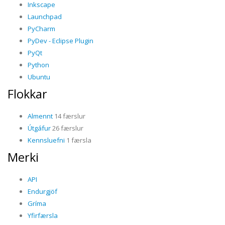
Inkscape
Launchpad
PyCharm
PyDev - Eclipse Plugin
PyQt
Python
Ubuntu
Flokkar
Almennt
14 færslur
Útgáfur
26 færslur
Kennsluefni
1 færsla
Merki
API
Endurgjöf
Gríma
Yfirfærsla