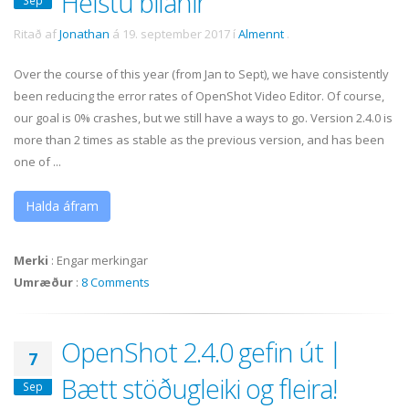
Helstu bilanir
Sep
Ritað af
Jonathan
á
19. september 2017
í
Almennt
.
Over the course of this year (from Jan to Sept), we have consistently
been reducing the error rates of OpenShot Video Editor. Of course,
our goal is 0% crashes, but we still have a ways to go. Version 2.4.0 is
more than 2 times as stable as the previous version, and has been
one of ...
Halda áfram
Merki
:
Engar merkingar
Umræður
:
8 Comments
OpenShot 2.4.0 gefin út |
7
Bætt stöðugleiki og fleira!
Sep