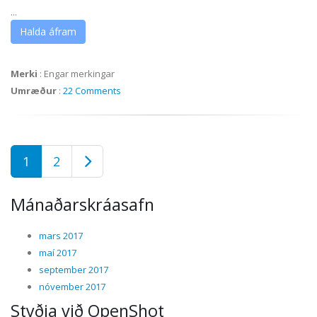
...
Halda áfram
Merki
:
Engar merkingar
Umræður
:
22 Comments
1
2
Mánaðarskráasafn
mars 2017
maí 2017
september 2017
nóvember 2017
Styðja við OpenShot