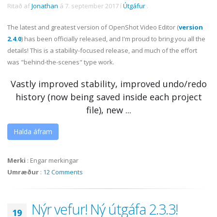
Ritað af
Jonathan
á
7. september 2017
í
Útgáfur
.
The latest and greatest version of OpenShot Video Editor (
version
2.4.0
) has been officially released, and I'm proud to bring you all the
details! This is a stability-focused release, and much of the effort
was "behind-the-scenes" type work.
Vastly improved stability, improved undo/redo
history (now being saved inside each project
file), new ...
Halda áfram
Merki
:
Engar merkingar
Umræður
:
12 Comments
Nýr vefur! Ný útgáfa 2.3.3!
19