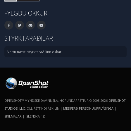
FYLGDU OKKUR
STYRKTARAÐILAR
Vertu næsti styrktaraðilinn okkar.
OPENSHOT™ MYNDSKEIÐAVINNSLA. HÖFUNDARRÉTTUR © 2008-2026
OPENSHOT
STUDIOS, LLC
. ÖLL RÉTTINDI ÁSKILIN |
MEÐFERÐ PERSÓNUUPPLÝSINGA
|
SKILMÁLAR
|
ÍSLENSKA (IS)