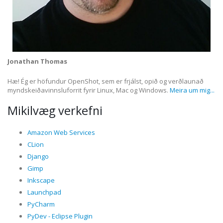
Jonathan Thomas
Hæ! Ég er höfundur OpenShot, sem er frjálst, opið og verðlaunað
myndskeiðavinnsluforrit fyrir Linux, Mac og Windows.
Meira um mig...
Mikilvæg verkefni
Amazon Web Services
CLion
Django
Gimp
Inkscape
Launchpad
PyCharm
PyDev - Eclipse Plugin