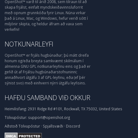
OpenShot™ varð til árið 2008, sem tilraun til að
skapa frjálst, einfalt myndskeiðavinnsluforrit
með opnum grunnkóða fyrir Linux. Núna virkar
það á Linux, Mac, og Windows, hefur verið sótt í
miljónir skipta, og heldur áfram að vaxa sem
verkefni!
NOTKUNARLEYFI
OpenShot™ er frjáls hugbúnaður; þú mátt dreifa
honum og/eða breyta samkvæmt skilmálum í
almenna GNU GPL notkunarleyfinu eins og það er
gefið út af Frjálsu hugbúnaðarstofnuninni;
annaðhvort útgáfu 3 af GPL-leyfinu, eða (ef þér
sýnist svo) með einhverri nýrri útgáfu leyfisins.
HAFÐU SAMBAND VIÐ OKKUR
Heimilisfang:
2931 Ridge Rd #101, Rockwall, TX 75032, United States
Tölvupóstur:
support@openshot.org
Aðstoð
Tölvupóstur
·
Spjallsvæði
·
Discord