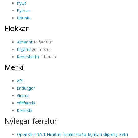
PyQt
Python
Ubuntu
Flokkar
Almennt
14 færslur
Útgáfur
26 færslur
Kennsluefni
1 færsla
Merki
API
Endurgjöf
Gríma
Yfirfærsla
Kennsla
Nýlegar færslur
OpenShot 3.5.1: Hraðari frammistaða, Mjúkari klipping, Betri