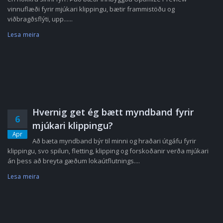
vinnuflæði fyrir mjúkari klippingu, bætir frammistöðu og
viðbragðsflýti, upp......
Lesa meira
Hvernig get ég bætt myndband fyrir
6
mjúkari klippingu?
Apr
Að bæta myndband býr til minni og hraðari útgáfu fyrir
klippingu, svo spilun, fletting, klipping og forskoðanir verða mjúkari
án þess að breyta gæðum lokaútflutnings....
Lesa meira