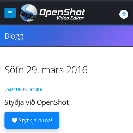
Blogg
Söfn 29. mars 2016
Engar færslur ennþá.
Styðja við OpenShot
Styrkja núna!