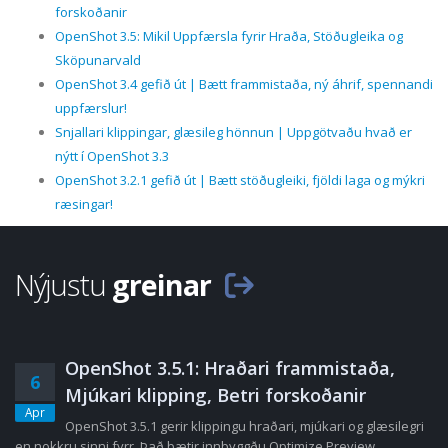
forskoðanir
OpenShot 3.5: Mikil Uppfærsla fyrir Hraða, Stöðugleika og
Sköpunarvald
OpenShot 3.4 gefið út | Bætt frammistaða, ný áhrif, spennandi
uppfærslur!
Snjallari klippingar, glæsileg hönnun | Uppgötvaðu hvað er
nýtt í OpenShot 3.3
OpenShot 3.2.1 gefið út | Bætt stöðugleiki, fjöldi laga og mýkri
ræsingar!
Nýjustu
greinar
OpenShot 3.5.1: Hraðari frammistaða,
6
Mjúkari klipping, Betri forskoðanir
Apr
OpenShot 3.5.1 gerir klippingu hraðari, mjúkari og glæsilegri
en nokkru sinni fyrr. Það bætir innbyggðu Optimize Preview