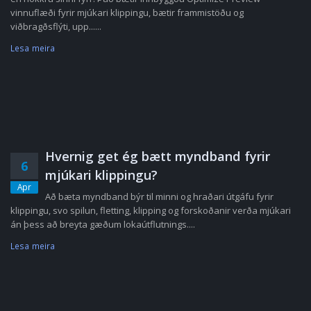
vinnuflæði fyrir mjúkari klippingu, bætir frammistöðu og
viðbragðsflýti, upp......
Lesa meira
Hvernig get ég bætt myndband fyrir
6
mjúkari klippingu?
Apr
Að bæta myndband býr til minni og hraðari útgáfu fyrir
klippingu, svo spilun, fletting, klipping og forskoðanir verða mjúkari
án þess að breyta gæðum lokaútflutnings....
Lesa meira