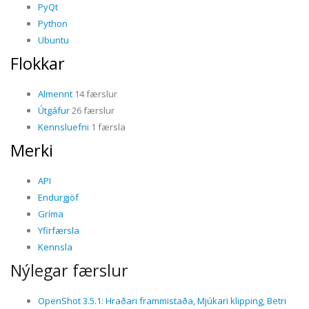
PyQt
Python
Ubuntu
Flokkar
Almennt
14 færslur
Útgáfur
26 færslur
Kennsluefni
1 færsla
Merki
API
Endurgjöf
Gríma
Yfirfærsla
Kennsla
Nýlegar færslur
OpenShot 3.5.1: Hraðari frammistaða, Mjúkari klipping, Betri