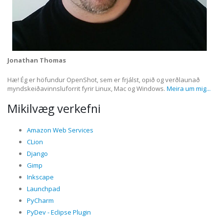
Jonathan Thomas
Hæ! Ég er höfundur OpenShot, sem er frjálst, opið og verðlaunað
myndskeiðavinnsluforrit fyrir Linux, Mac og Windows.
Meira um mig...
Mikilvæg verkefni
Amazon Web Services
CLion
Django
Gimp
Inkscape
Launchpad
PyCharm
PyDev - Eclipse Plugin