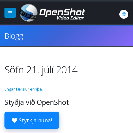
Blogg
Söfn 21. júlí 2014
Engar færslur ennþá.
Styðja við OpenShot
Styrkja núna!