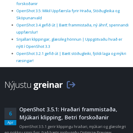
forskoðanir
OpenShot 3.5: Mikil Uppfærsla fyrir Hraða, Stöðugleika og
Sköpunarvald
OpenShot 3.4 gefið út | Bætt frammistaða, ný áhrif, spennandi
uppfærslur!
Snjallari klippingar, glæsileg hönnun | Uppgötvaðu hvað er
nýtt í OpenShot 3.3
OpenShot 3.2.1 gefið út | Bætt stöðugleiki, fjöldi laga og mýkri
ræsingar!
Nýjustu
greinar
OpenShot 3.5.1: Hraðari frammistaða,
6
Mjúkari klipping, Betri forskoðanir
Apr
OpenShot 3.5.1 gerir klippingu hraðari, mjúkari og glæsilegri
en nokkru sinni fyrr. Það bætir innbyggðu Optimize Preview