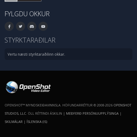
FYLGDU OKKUR
STYRKTARAÐILAR
Vertu næsti styrktaraðilinn okkar.
OPENSHOT™ MYNDSKEIÐAVINNSLA. HÖFUNDARRÉTTUR © 2008-2026
OPENSHOT
STUDIOS, LLC
. ÖLL RÉTTINDI ÁSKILIN |
MEÐFERÐ PERSÓNUUPPLÝSINGA
|
SKILMÁLAR
|
ÍSLENSKA (IS)