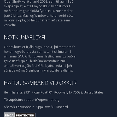
OpenShot™ varð til árið 2008, sem tilraun til að
skapa frjálst, einfalt myndskeiðavinnsluforrit
með opnum grunnkóða fyrir Linux. Núna virkar
það á Linux, Mac, og Windows, hefur verið sótt í
miljónir skipta, og heldur áfram að vaxa sem
verkefni!
NOTKUNARLEYFI
OpenShot™ er frjáls hugbúnaður; þú mátt dreifa
honum og/eða breyta samkvæmt skilmálum í
almenna GNU GPL notkunarleyfinu eins og það er
gefið út af Frjálsu hugbúnaðarstofnuninni;
annaðhvort útgáfu 3 af GPL-leyfinu, eða (ef þér
sýnist svo) með einhverri nýrri útgáfu leyfisins.
HAFÐU SAMBAND VIÐ OKKUR
Heimilisfang:
2931 Ridge Rd #101, Rockwall, TX 75032, United States
Tölvupóstur:
support@openshot.org
Aðstoð
Tölvupóstur
·
Spjallsvæði
·
Discord