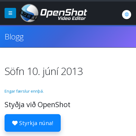
Blogg
Söfn 10. júní 2013
Engar færslur ennþá.
Styðja við OpenShot
Styrkja núna!