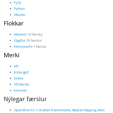
PyQt
Python
Ubuntu
Flokkar
Almennt
14 færslur
Útgáfur
26 færslur
Kennsluefni
1 færsla
Merki
API
Endurgjöf
Gríma
Yfirfærsla
Kennsla
Nýlegar færslur
OpenShot 3.5.1: Hraðari frammistaða, Mjúkari klipping, Betri