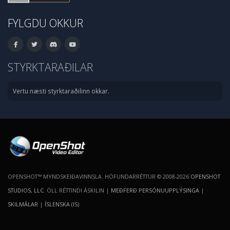
FYLGDU OKKUR
STYRKTARAÐILAR
Vertu næsti styrktaraðilinn okkar.
OPENSHOT™ MYNDSKEIÐAVINNSLA. HÖFUNDARRÉTTUR © 2008-2026
OPENSHOT
STUDIOS, LLC
. ÖLL RÉTTINDI ÁSKILIN |
MEÐFERÐ PERSÓNUUPPLÝSINGA
|
SKILMÁLAR
|
ÍSLENSKA (IS)