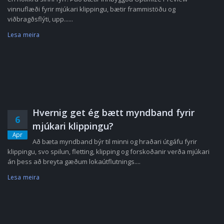
vinnuflæði fyrir mjúkari klippingu, bætir frammistöðu og
viðbragðsflýti, upp......
Lesa meira
Hvernig get ég bætt myndband fyrir
6
mjúkari klippingu?
Apr
Að bæta myndband býr til minni og hraðari útgáfu fyrir
klippingu, svo spilun, fletting, klipping og forskoðanir verða mjúkari
án þess að breyta gæðum lokaútflutnings....
Lesa meira