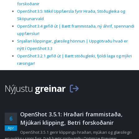
forskoðanir
OpenShot 3.5: Mikil Uppfærsla fyrir Hraða, Stöðugleika og
Sköpunarvald
OpenShot 3.4 gefið út | Bætt frammistaða, ný áhrif, spennandi
uppfærslur!
Snjallari klippingar, glæsileg hönnun | Uppgötvaðu hvað er
nýtt í OpenShot 3.3
OpenShot 3.2.1 gefið út | Bætt stöðugleiki, fjöldi laga og mýkri
ræsingar!
Nýjustu
greinar
OpenShot 3.5.1: Hraðari frammistaða,
6
Mjúkari klipping, Betri forskoðanir
Apr
OpenShot 3.5.1 gerir klippingu hraðari, mjúkari og glæsilegri
en nokkru sinni fyrr. Það bætir innbyggðu Optimize Preview