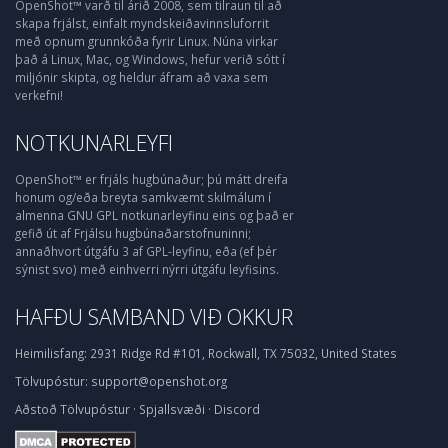
OpenShot™ varð til árið 2008, sem tilraun til að
skapa frjálst, einfalt myndskeiðavinnsluforrit
með opnum grunnkóða fyrir Linux. Núna virkar
það á Linux, Mac, og Windows, hefur verið sótt í
miljónir skipta, og heldur áfram að vaxa sem
verkefni!
NOTKUNARLEYFI
OpenShot™ er frjáls hugbúnaður; þú mátt dreifa
honum og/eða breyta samkvæmt skilmálum í
almenna GNU GPL notkunarleyfinu eins og það er
gefið út af Frjálsu hugbúnaðarstofnuninni;
annaðhvort útgáfu 3 af GPL-leyfinu, eða (ef þér
sýnist svo) með einhverri nýrri útgáfu leyfisins.
HAFÐU SAMBAND VIÐ OKKUR
Heimilisfang:
2931 Ridge Rd #101, Rockwall, TX 75032, United States
Tölvupóstur:
support@openshot.org
Aðstoð
Tölvupóstur
·
Spjallsvæði
·
Discord