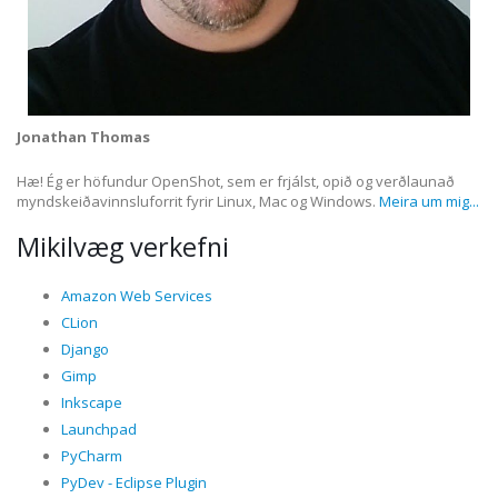
Jonathan Thomas
Hæ! Ég er höfundur OpenShot, sem er frjálst, opið og verðlaunað
myndskeiðavinnsluforrit fyrir Linux, Mac og Windows.
Meira um mig...
Mikilvæg verkefni
Amazon Web Services
CLion
Django
Gimp
Inkscape
Launchpad
PyCharm
PyDev - Eclipse Plugin