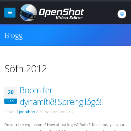
Blogg
Söfn 2012
Boom fer
20
dynamítið! Sprengilógó!
Sep
Ritað af
Jonathan
á
20. september 2012
.
Do you like explosions? How about logos? Both!?! If so, today is your