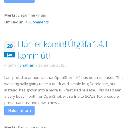
Merki
:
Engar merkingar
Umræður
:
46 Comments
Hún er komin! Útgáfa 1.4.1
29
komin út!
Jan
Ritað af
Jonathan
á
29. janúar 2012
.
I am proud to announce that OpenShot 1.4.1 has been released! This
was originally going to be a quick and simple bug fix release, but
instead, has grown into a more full-featured release. This has been
a very busy month for OpenShot, with a trip to SCALE 10x, a couple
presentations, and now a new ...
Halda áfram
Merki
:
Engar merkingar