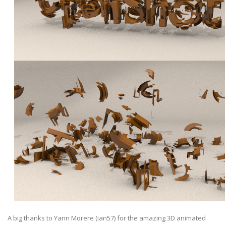
A big thanks to Yann Morere (ian57) for the amazing 3D animated