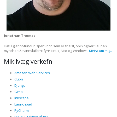
Jonathan Thomas
Hæ! Ég er höfundur OpenShot, sem er frjálst, opið og verðlaunað
myndskeiðavinnsluforrit fyrir Linux, Mac og Windows.
Meira um mig...
Mikilvæg verkefni
Amazon Web Services
CLion
Django
Gimp
Inkscape
Launchpad
PyCharm
PyDev - Eclipse Plugin