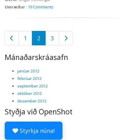
Umræður
:
19 Comments
1
2
3
Mánaðarskráasafn
janúar 2012
febrúar 2012
september 2012
október 2012
desember 2012
Styðja við OpenShot
Styrkja núna!