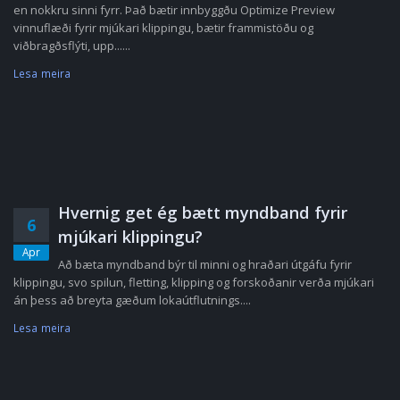
en nokkru sinni fyrr. Það bætir innbyggðu Optimize Preview
vinnuflæði fyrir mjúkari klippingu, bætir frammistöðu og
viðbragðsflýti, upp......
Lesa meira
Hvernig get ég bætt myndband fyrir
6
mjúkari klippingu?
Apr
Að bæta myndband býr til minni og hraðari útgáfu fyrir
klippingu, svo spilun, fletting, klipping og forskoðanir verða mjúkari
án þess að breyta gæðum lokaútflutnings....
Lesa meira