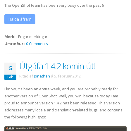
The OpenShot team has been very busy over the past 6 ...
Halda áfram
Merki
:
Engar merkingar
Umræður
:
0 Comments
Útgáfa 1.4.2 komin út!
5
Ritað af
Jonathan
á
5. febrúar 2012
.
Feb
I know, it's been an entire week, and you are probably ready for
another version of OpenShot! Well, you win, because today I am
proud to announce version 1.4.2 has been released! This version
addresses many locale and translation-related bugs, and contains
the following highlights: