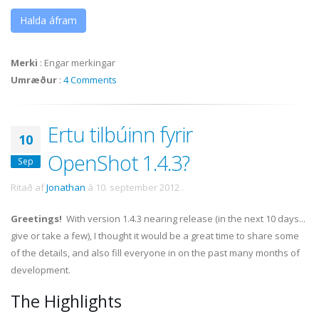
Halda áfram
Merki
:
Engar merkingar
Umræður
:
4 Comments
Ertu tilbúinn fyrir
10
OpenShot 1.4.3?
Sep
Ritað af
Jonathan
á
10. september 2012
.
Greetings!
With version 1.4.3 nearing release (in the next 10 days...
give or take a few), I thought it would be a great time to share some
of the details, and also fill everyone in on the past many months of
development.
The Highlights