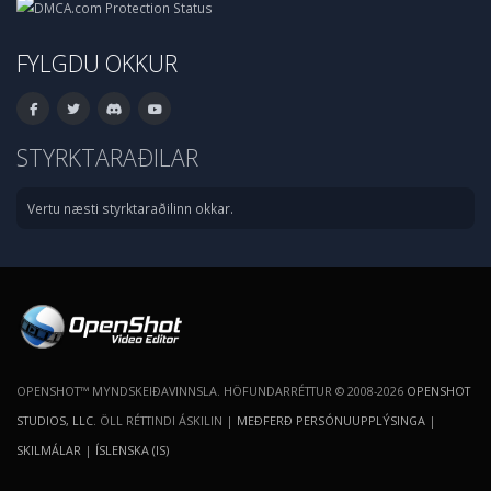
FYLGDU OKKUR
STYRKTARAÐILAR
Vertu næsti styrktaraðilinn okkar.
OPENSHOT™ MYNDSKEIÐAVINNSLA. HÖFUNDARRÉTTUR © 2008-2026
OPENSHOT
STUDIOS, LLC
. ÖLL RÉTTINDI ÁSKILIN |
MEÐFERÐ PERSÓNUUPPLÝSINGA
|
SKILMÁLAR
|
ÍSLENSKA (IS)