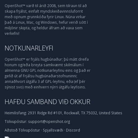
OpenShot™ varð til árið 2008, sem tilraun til að
skapa frjálst, einfalt myndskeiðavinnsluforrit
með opnum grunnkóða fyrir Linux. Núna virkar
það á Linux, Mac, og Windows, hefur verið sótt í
miljónir skipta, og heldur áfram að vaxa sem
verkefni!
NOTKUNARLEYFI
OpenShot™ er frjáls hugbúnaður; þú mátt dreifa
honum og/eða breyta samkvæmt skilmálum í
almenna GNU GPL notkunarleyfinu eins og það er
gefið út af Frjálsu hugbúnaðarstofnuninni;
annaðhvort útgáfu 3 af GPL-leyfinu, eða (ef þér
sýnist svo) með einhverri nýrri útgáfu leyfisins.
HAFÐU SAMBAND VIÐ OKKUR
Heimilisfang:
2931 Ridge Rd #101, Rockwall, TX 75032, United States
Tölvupóstur:
support@openshot.org
Aðstoð
Tölvupóstur
·
Spjallsvæði
·
Discord