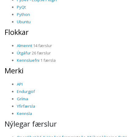
PyQt
Python
Ubuntu
Flokkar
Almennt
14 færslur
Útgáfur
26 færslur
Kennsluefni
1 færsla
Merki
API
Endurgjöf
Gríma
Yfirfærsla
Kennsla
Nýlegar færslur