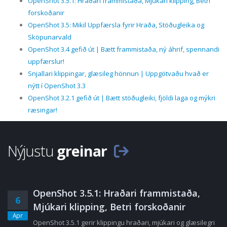
OpenShot 3.5.1: Hraðari frammistaða, Mjúkari klipping, Betri
forskoðanir
OpenShot 3.5: Mikil Uppfærsla fyrir Hraða, Stöðugleika og
Sköpunarvald
OpenShot 3.4 gefið út | Bætt frammistaða, ný áhrif, spennandi
uppfærslur!
Snjallari klippingar, glæsileg hönnun | Uppgötvaðu hvað er
nýtt í OpenShot 3.3
OpenShot 3.2.1 gefið út | Bætt stöðugleiki, fjöldi laga og mýkri
ræsingar!
Nýjustu
greinar
OpenShot 3.5.1: Hraðari frammistaða,
6
Mjúkari klipping, Betri forskoðanir
Apr
OpenShot 3.5.1 gerir klippingu hraðari, mjúkari og glæsilegri