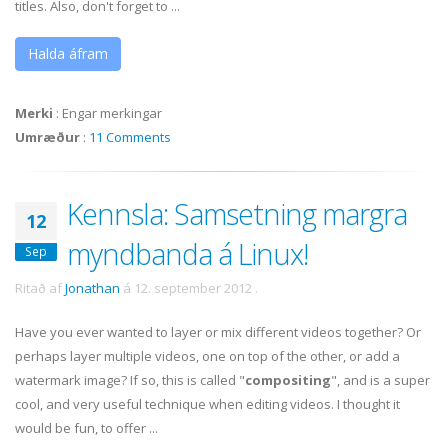
titles. Also, don't forget to ...
Halda áfram
Merki
:
Engar merkingar
Umræður
:
11 Comments
Kennsla: Samsetning margra
12
myndbanda á Linux!
Sep
Ritað af
Jonathan
á
12. september 2012
.
Have you ever wanted to layer or mix different videos together? Or
perhaps layer multiple videos, one on top of the other, or add a
watermark image? If so, this is called "
compositing
", and is a super
cool, and very useful technique when editing videos. I thought it
would be fun, to offer ...