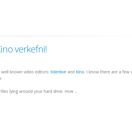
Kino verkefni!
y well known video editors:
Kdenlive
and
Kino
. I know there are a few 
e.
iles lying around your hard drive. How ...