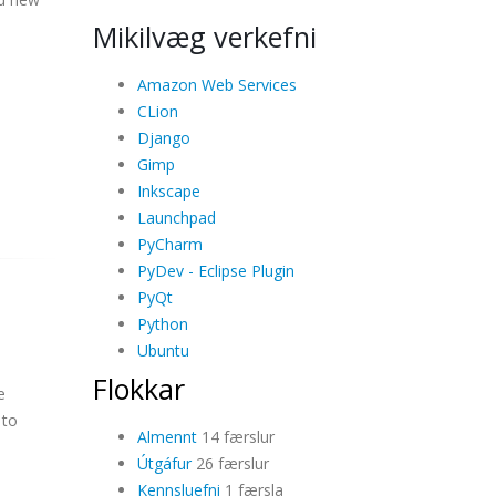
Mikilvæg verkefni
Amazon Web Services
CLion
Django
Gimp
Inkscape
Launchpad
PyCharm
PyDev - Eclipse Plugin
PyQt
Python
Ubuntu
Flokkar
e
 to
Almennt
14 færslur
Útgáfur
26 færslur
Kennsluefni
1 færsla