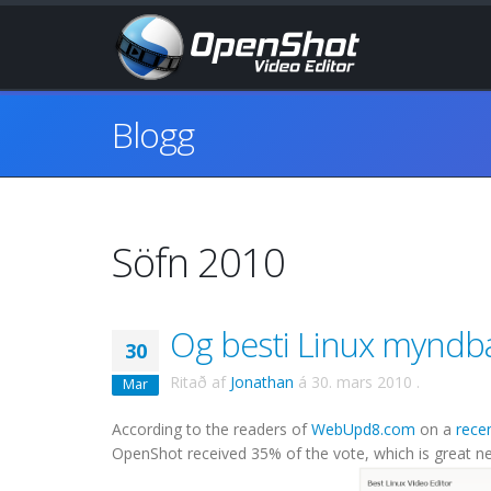
Blogg
Söfn 2010
Og besti Linux myndba
30
Ritað af
Jonathan
á
30. mars 2010
.
Mar
According to the readers of
WebUpd8.com
on a
recen
OpenShot received 35% of the vote, which is great ne