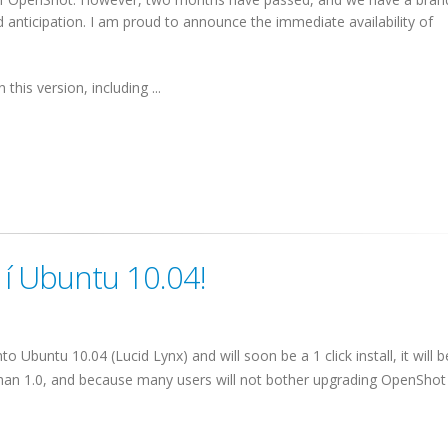
 anticipation. I am proud to announce the immediate availability of
his version, including ...
 í Ubuntu 10.04!
buntu 10.04 (Lucid Lynx) and will soon be a 1 click install, it will b
n than 1.0, and because many users will not bother upgrading OpenShot