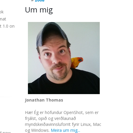
Um mig
ok
rmat
t
1.0 on
Jonathan Thomas
Hæ! Ég er höfundur OpenShot, sem er
frjálst, opið og verðlaunað
myndskeiðavinnsluforrit fyrir Linux, Mac
og Windows.
Meira um mig...
nd new