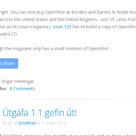
 right. You can now buy
OpenShot
at Borders and Barnes & Noble bo
across the United States and the United Kingdom... sort of. Linux Fo
ne (a UK Linux magazine),
issue 129
has included a copy of
OpenSho
luded CD.
gh the magazine only has a small mention of
OpenShot
...
a áfram
:
Engar merkingar
ður
:
8 Comments
Útgáfa 1.1 gefin út!
Ritað af
Jonathan
á
7. mars 2010
.
.0 of OpenShot. However, two months have passed, and we have a bra