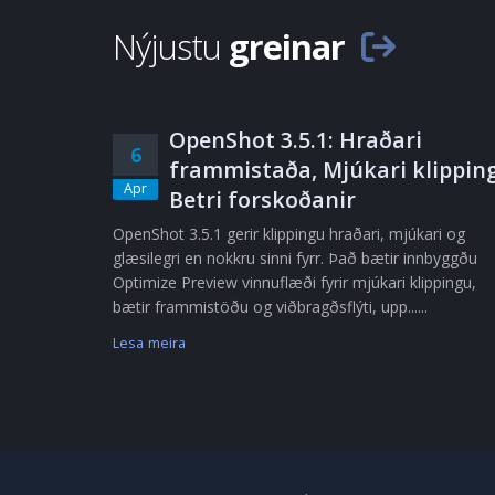
Nýjustu
greinar
OpenShot 3.5.1: Hraðari
6
frammistaða, Mjúkari klipping
Apr
Betri forskoðanir
OpenShot 3.5.1 gerir klippingu hraðari, mjúkari og
glæsilegri en nokkru sinni fyrr. Það bætir innbyggðu
Optimize Preview vinnuflæði fyrir mjúkari klippingu,
bætir frammistöðu og viðbragðsflýti, upp......
Lesa meira