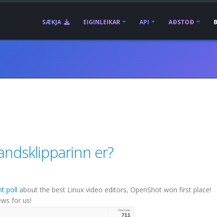
SÆKJA
EIGINLEIKAR
API
AÐSTOÐ
ndsklipparinn er?
t poll
about the best Linux video editors, OpenShot won first place!
ws for us!