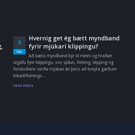
Hvernig get ég bætt myndband
6
,
fyrir mjúkari klippingu?
Apr
Að bæta myndband býr til minni og hraðari
útgáfu fyrir klippingu, svo spilun, fletting, klipping og
forskoðanir verða mjúkari án þess að breyta gæðum
lokaútflutnings....
Lesa meira