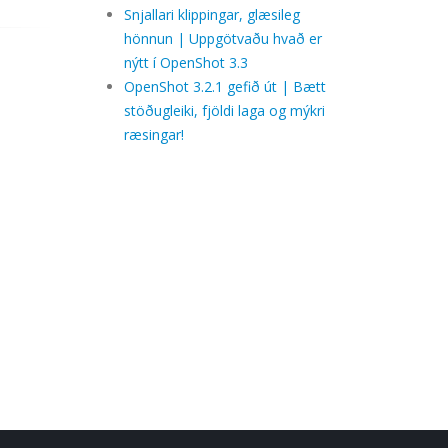
Snjallari klippingar, glæsileg
hönnun | Uppgötvaðu hvað er
nýtt í OpenShot 3.3
OpenShot 3.2.1 gefið út | Bætt
stöðugleiki, fjöldi laga og mýkri
ræsingar!