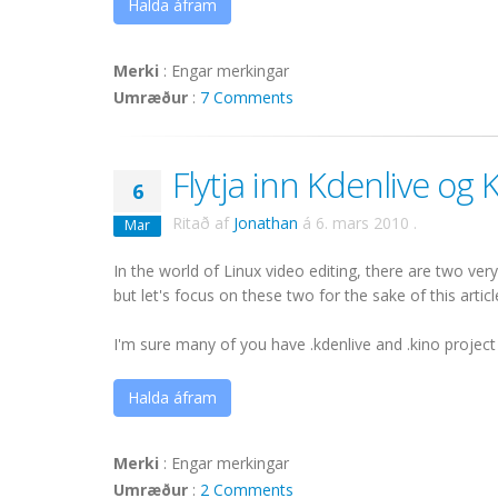
Halda áfram
Merki
:
Engar merkingar
Umræður
:
7 Comments
Flytja inn Kdenlive og 
6
Ritað af
Jonathan
á
6. mars 2010
.
Mar
In the world of Linux video editing, there are two ver
but let's focus on these two for the sake of this articl
I'm sure many of you have .kdenlive and .kino project f
Halda áfram
Merki
:
Engar merkingar
Umræður
:
2 Comments