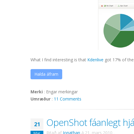
What I find interesting is that
Kdenlive
got 17% of the 
Halda áfram
Merki
:
Engar merkingar
Umræður
:
11 Comments
OpenShot fáanlegt hjá
21
Ritað af
Jonathan
á
21. mars 2010
.
Mar