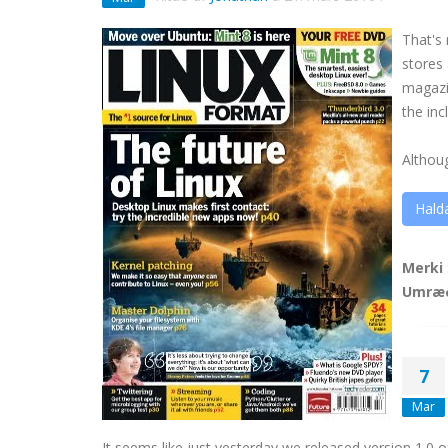
That's
stores 
magazi
the inc
Althou
Hald
Merki
Umræ
7
Mar
It seems like just yesterday we released version 1