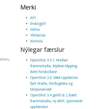
Merki
API
Endurgjöf
Gríma
Yfirfærsla
Kennsla
Nýlegar færslur
others,
OpenShot 3.5.1: Hraðari
frammistaða, Mjúkari klipping,
Betri forskoðanir
OpenShot 3.5: Mikil Uppfærsla
fyrir Hraða, Stöðugleika og
Sköpunarvald
OpenShot 3.4 gefið út | Bætt
frammistaða, ný áhrif, spennandi
uppfærslur!