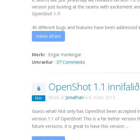
version just busting at the seams with excitement and
OpenShot 1.1!
40 different bugs and features have been addressed in t
Halda áfram
Merki
:
Engar merkingar
Umræður
:
37 Comments
OpenShot 1.1 innifalið
6
Ritað af
Jonathan
á
6. mars 2010
.
Mar
Guess what! Not only has OpenShot been accepted into U
version 1.1 of OpenShot! This is a far better versio
future versions, it is great to have this version ...