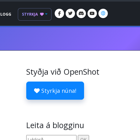
BLOGG
STYRKJA
Styðja við OpenShot
Styrkja núna!
Leita á blogginu