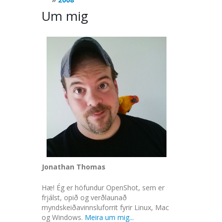
Um mig
Jonathan Thomas
Hæ! Ég er höfundur OpenShot, sem er
frjálst, opið og verðlaunað
myndskeiðavinnsluforrit fyrir Linux, Mac
og Windows.
Meira um mig...