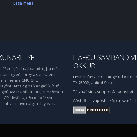
Lesa meira
UNARLEYFI
HAFÐU SAMBAND V
OKKUR
™ er frjáls hugbúnaður; þú mátt
honum og/eða breyta samkvæmt
Heimilisfang:
2931 Ridge Rd #101, R
m í almenna GNU GPL
TX 75032, United States
eyfinu eins og það er gefið út af
Tölvupóstur:
support@openshot.o
hugbúnaðarstofnuninni; annaðhvort
af GPL-leyfinu, eða (ef þér sýnist
Aðstoð
Tölvupóstur
·
Spjallsvæði
·
einhverri nýrri útgáfu leyfisins.