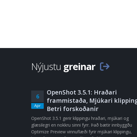
Nýjustu
greinar
OpenShot 3.5.1: Hraðari
6
frammistaða, Mjúkari klipping
Apr
Betri forskoðanir
OpenShot 3.5.1 gerir klippingu hraðari, mjúkari og
glæsilegri en nokkru sinni fyrr. Það bætir innbyggðu
Optimize Preview vinnuflæði fyrir mjúkari klippingu,