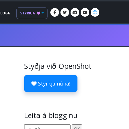
BLOGG
STYRKJA
Styðja við OpenShot
Styrkja núna!
Leita á blogginu