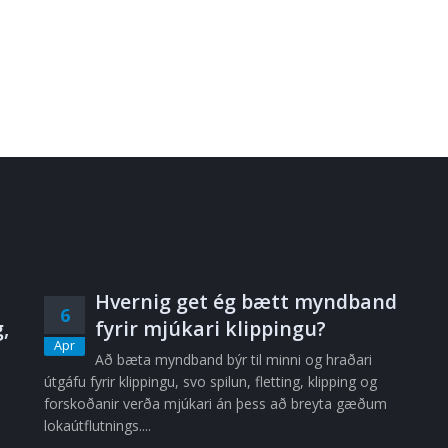
Hvernig get ég bætt myndband
6
,
fyrir mjúkari klippingu?
Apr
Að bæta myndband býr til minni og hraðari
útgáfu fyrir klippingu, svo spilun, fletting, klipping og
forskoðanir verða mjúkari án þess að breyta gæðum
lokaútflutnings....