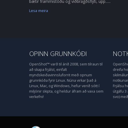
bætir frammistöðu og viðbragðsflýti, upp......
Lesa meira
OPINN GRUNNKÓÐI
NOTK
OpenShot™ varð til árið 2008, sem tilraun til
OpenShot
að skapa frjálst, einfalt
dreifa 
myndskeiðavinnsluforrit með opnum
skilmálu
grunnkóða fyrir Linux. Núna virkar það á
notkunarl
Linux, Mac, og Windows, hefur verið sótt í
Frjálsu 
miljónir skipta, og heldur áfram að vaxa sem
útgáfu 3 
verkefni!
svo) með 