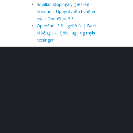
Snjallari klippingar, glæsileg
hönnun | Uppgötvaðu hvað er
nýtt í OpenShot 3.3
OpenShot 3.2.1 gefið út | Bætt
stöðugleiki, fjöldi laga og mýkri
ræsingar!