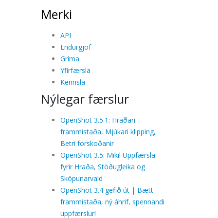
Merki
API
Endurgjöf
Gríma
Yfirfærsla
Kennsla
Nýlegar færslur
OpenShot 3.5.1: Hraðari
frammistaða, Mjúkari klipping,
Betri forskoðanir
OpenShot 3.5: Mikil Uppfærsla
fyrir Hraða, Stöðugleika og
Sköpunarvald
OpenShot 3.4 gefið út | Bætt
frammistaða, ný áhrif, spennandi
uppfærslur!