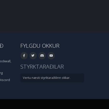
IÐ
FYLGDU OKKUR
ockwall,
STYRKTARAÐILAR
rg
Vertu næsti styrktaraðilinn okkar.
Discord