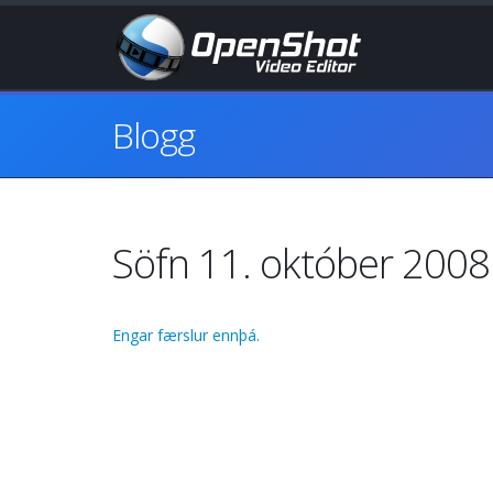
Blogg
Söfn 11. október 2008
Engar færslur ennþá.