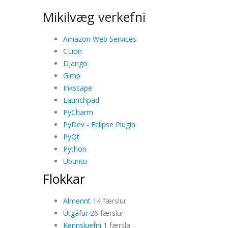
Mikilvæg verkefni
Amazon Web Services
CLion
Django
Gimp
Inkscape
Launchpad
PyCharm
PyDev - Eclipse Plugin
PyQt
Python
Ubuntu
Flokkar
Almennt
14 færslur
Útgáfur
26 færslur
Kennsluefni
1 færsla