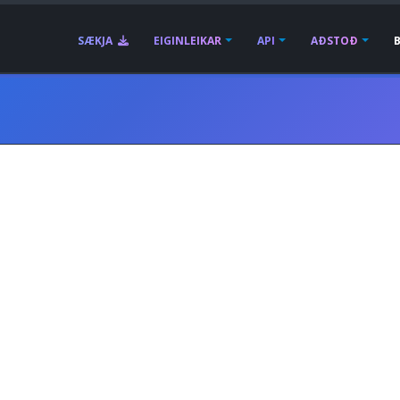
SÆKJA
EIGINLEIKAR
API
AÐSTOÐ