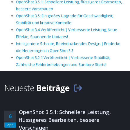
OpenShot 3.5.1: Schnellere Leistung, flüssigeres Bearbeiten,
bessere Vorschauen
OpenShot 3.5: Ein großes Upgrade für Geschwindigkeit,
Stabilität und kreative Kontrolle
OpenShot 3.4 Veröffentlicht | Verbesserte Leistung, Neue
Effekte, Spannende Updates!
Intelligentere Schnitte, Beeindruckendes Design | Entdecke
die Neuerungen in OpenShot 3.3
OpenShot 3.2.1 Veröffentlicht | Verbesserte Stabilität,
Zahlreiche Fehlerbehebungen und Sanftere Starts!
Neueste
Beiträge
OpenShot 3.5.1: Schnellere Leistung,
6
flüssigeres Bearbeiten, bessere
Apr
Vorschauen