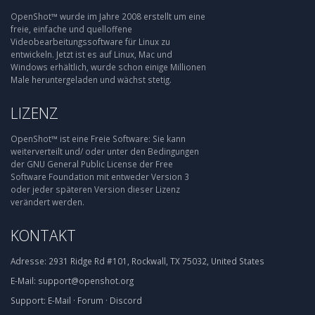
OpenShot™ wurde im Jahre 2008 erstellt um eine
freie, einfache und quelloffene
Videobearbeitungssoftware für Linux zu
entwickeln. Jetzt ist es auf Linux, Mac und
Windows erhältlich, wurde schon einige Millionen
Male heruntergeladen und wächst stetig.
LIZENZ
OpenShot™ ist eine Freie Software: Sie kann
weiterverteilt und/ oder unter den Bedingungen
der GNU General Public License der Free
Software Foundation mit entweder Version 3
oder jeder späteren Version dieser Lizenz
verändert werden.
KONTAKT
Adresse:
2931 Ridge Rd #101, Rockwall, TX 75032, United States
E-Mail:
support@openshot.org
Support:
E-Mail
·
Forum
·
Discord