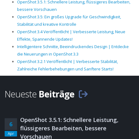
OpenShot 3.5.1: Schnellere Leistung, flüssigeres Bearbeiten,
bessere Vorschauen
OpenShot 3.5: Ein großes Upgrade für Geschwindigkeit,
Stabilität und kreative Kontrolle
OpenShot 3.4 Veröffentlicht | Verbesserte Leistung, Neue
Effekte, Spannende Updates!
Intelligentere Schnitte, Beeindruckendes Design | Entdecke
die Neuerungen in OpenShot 3.3
OpenShot 3.2.1 Veröffentlicht | Verbesserte Stabilität,
Zahlreiche Fehlerbehebungen und Sanftere Starts!
Neueste
Beiträge
OpenShot 3.5.1: Schnellere Leistung,
6
flüssigeres Bearbeiten, bessere
Apr
Vorschauen