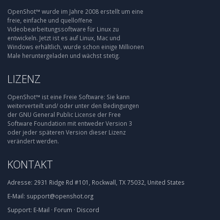
OpenShot™ wurde im Jahre 2008 erstellt um eine
freie, einfache und quelloffene
Videobearbeitungssoftware für Linux zu
entwickeln. Jetzt ist es auf Linux, Mac und
Windows erhältlich, wurde schon einige Millionen
Male heruntergeladen und wächst stetig.
LIZENZ
OpenShot™ ist eine Freie Software: Sie kann
weiterverteilt und/ oder unter den Bedingungen
der GNU General Public License der Free
Software Foundation mit entweder Version 3
oder jeder späteren Version dieser Lizenz
verändert werden.
KONTAKT
Adresse:
2931 Ridge Rd #101, Rockwall, TX 75032, United States
E-Mail:
support@openshot.org
Support:
E-Mail
·
Forum
·
Discord