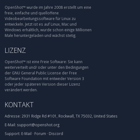
OpenShot™ wurde im Jahre 2008 erstellt um eine
freie, einfache und quelloffene
Videobearbeitungssoftware für Linux zu
entwickeln. Jetzt ist es auf Linux, Mac und
Windows erhältlich, wurde schon einige Millionen
Male heruntergeladen und wächst stetig.
LIZENZ
OpenShot™ ist eine Freie Software: Sie kann
weiterverteilt und/ oder unter den Bedingungen
der GNU General Public License der Free
Software Foundation mit entweder Version 3
oder jeder späteren Version dieser Lizenz
verändert werden.
KONTAKT
Adresse:
2931 Ridge Rd #101, Rockwall, TX 75032, United States
E-Mail:
support@openshot.org
Support:
E-Mail
·
Forum
·
Discord