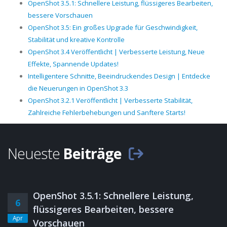
OpenShot 3.5.1: Schnellere Leistung, flüssigeres Bearbeiten,
bessere Vorschauen
OpenShot 3.5: Ein großes Upgrade für Geschwindigkeit,
Stabilität und kreative Kontrolle
OpenShot 3.4 Veröffentlicht | Verbesserte Leistung, Neue
Effekte, Spannende Updates!
Intelligentere Schnitte, Beeindruckendes Design | Entdecke
die Neuerungen in OpenShot 3.3
OpenShot 3.2.1 Veröffentlicht | Verbesserte Stabilität,
Zahlreiche Fehlerbehebungen und Sanftere Starts!
Neueste
Beiträge
OpenShot 3.5.1: Schnellere Leistung,
6
flüssigeres Bearbeiten, bessere
Apr
Vorschauen