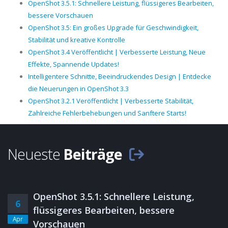
OpenShot 3.5.1: Schnellere Leistung, flüssigeres Bearbeiten,
bessere Vorschauen
OpenShot 3.5: Ein großes Upgrade für Geschwindigkeit,
Stabilität und kreative Kontrolle
OpenShot 3.4 Veröffentlicht | Verbesserte Leistung, Neue
Effekte, Spannende Updates!
Intelligentere Schnitte, Beeindruckendes Design | Entdecke
die Neuerungen in OpenShot 3.3
OpenShot 3.2.1 Veröffentlicht | Verbesserte Stabilität,
Zahlreiche Fehlerbehebungen und Sanftere Starts!
Neueste
Beiträge
OpenShot 3.5.1: Schnellere Leistung,
6
flüssigeres Bearbeiten, bessere
Apr
Vorschauen