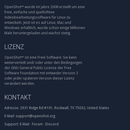
OpenShot™ wurde im Jahre 2008 erstellt um eine
freie, einfache und quelloffene
Videobearbeitungssoftware für Linux zu
entwickeln. Jetzt ist es auf Linux, Mac und
Windows erhältlich, wurde schon einige Millionen
Male heruntergeladen und wächst stetig.
LIZENZ
OpenShot™ ist eine Freie Software: Sie kann
weiterverteilt und/ oder unter den Bedingungen
der GNU General Public License der Free
Software Foundation mit entweder Version 3
oder jeder späteren Version dieser Lizenz
verändert werden.
KONTAKT
Adresse:
2931 Ridge Rd #101, Rockwall, TX 75032, United States
E-Mail:
support@openshot.org
Support:
E-Mail
·
Forum
·
Discord