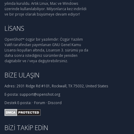
yılında kuruldu. Artık Linux, Mac ve Windows
üzerinde kullanılabiliyor. Milyonlarca kez indirildi
ve bir proje olarak büyümeye devam ediyor!
LISANS
OpenShot™ özgür bir yazılımdır: Özgür Yazılım
Vakfı tarafından yayımlanan GNU Genel Kamu
Lisansı koşulları altında, Lisansın 3. sürümü ya da
daha sonra istediğiniz sürümlerde yeniden
dağıtabilir ve / veya değiştirebilirsiniz.
BIZE ULAŞIN
Adres:
2931 Ridge Rd #101, Rockwall, TX 75032, United States
E-posta:
support@openshot.org
Destek
E-posta:
·
Forum
·
Discord
BIZI TAKIP EDIN