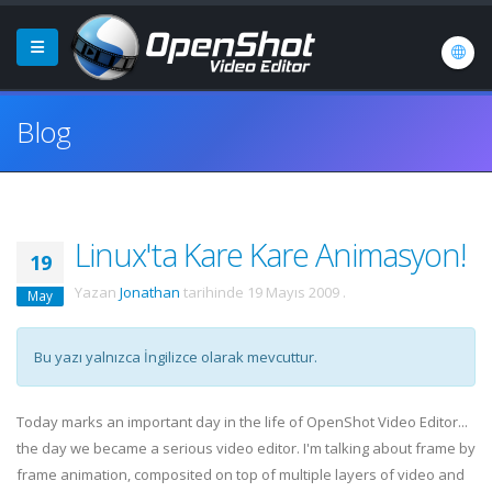
Blog
Linux'ta Kare Kare Animasyon!
19
Yazan
Jonathan
tarihinde
19 Mayıs 2009
.
May
Bu yazı yalnızca İngilizce olarak mevcuttur.
Today marks an important day in the life of OpenShot Video Editor...
the day we became a serious video editor. I'm talking about frame by
frame animation, composited on top of multiple layers of video and