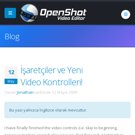
Blog
İşaretçiler ve Yeni
12
Video Kontrolleri!
May
Yazan
Jonathan
tarihinde
12 Mayıs 2009
.
Bu yazı yalnızca İngilizce olarak mevcuttur.
I have finally finished the video controls (i.e. skip to beginning,