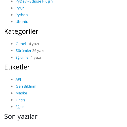
PyDev - Eclipse Plugin
PyQt
Python
Ubuntu
Kategoriler
Genel
14 yazı
Sürümler
26 yazı
Eğitimler
1 yazı
Etiketler
API
Geri Bildirim
Maske
Geçiş
Eğitim
Son yazılar