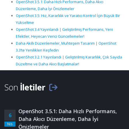
OpenShot 3.5.1: Daha Hızlı Performans, Daha Akıcı
Düzenleme, Daha İyi Önizlemeler
OpenShot 3.5: Hız, Kararlılık ve Yaratıcı Kontrol İçin Büyük Bir
Yükseltme
OpenShot 3.4 Yayınlandı | Geliştirilmiş Performans, Yeni
Efektler, Heyecan Verici Güncellemeler!
Daha Akıllı Düzenlemeler, Muhteşem Tasarım | OpenShot
3.3’te Yenilikleri Keşfedin
OpenShot 3.2.1 Yayınlandı | Geliştirilmiş Kararlılık, Çok Sayıda
Düzeltme ve Daha Akıcı Başlatmalar!
Son
İletiler
OpenShot 3.5.1: Daha Hızlı Performans,
6
Daha Akıcı Düzenleme, Daha İyi
Nis
Önizlemeler