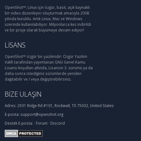
OpenShot™; Linux için özgür, basit, açık kaynaklı
bir video düzenleyici oluşturmak amacıyla 2008
yılında kuruldu. Artık Linux, Mac ve Windows
üzerinde kullanılabiliyor. Milyonlarca kez indirildi
ve bir proje olarak büyümeye devam ediyor!
LISANS
OpenShot™ özgür bir yazılımdır: Özgür Yazılım
Vakfı tarafından yayımlanan GNU Genel Kamu
Lisansı koşulları altında, Lisansın 3. sürümü ya da
daha sonra istediğiniz sürümlerde yeniden
dağıtabilir ve / veya değiştirebilirsiniz.
BIZE ULAŞIN
Adres:
2931 Ridge Rd #101, Rockwall, TX 75032, United States
E-posta:
support@openshot.org
Destek
E-posta:
·
Forum
·
Discord