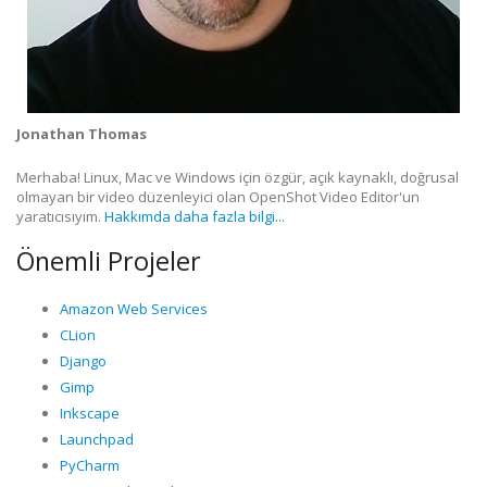
Jonathan Thomas
Merhaba! Linux, Mac ve Windows için özgür, açık kaynaklı, doğrusal
olmayan bir video düzenleyici olan OpenShot Video Editor'un
yaratıcısıyım.
Hakkımda daha fazla bilgi...
Önemli Projeler
Amazon Web Services
CLion
Django
Gimp
Inkscape
Launchpad
PyCharm