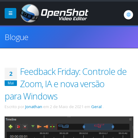
Blogue
Feedback Friday: Controle de
2
Zoom, IA e nova versão
Mai
para Windows
Escrito por
Jonathan
em
2 de Maio de 2021
em
Geral
.