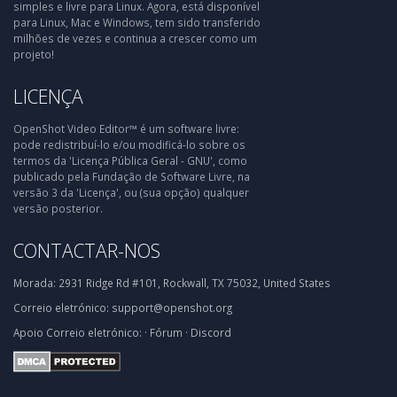
simples e livre para Linux. Agora, está disponível
para Linux, Mac e Windows, tem sido transferido
milhões de vezes e continua a crescer como um
projeto!
LICENÇA
OpenShot Video Editor™ é um software livre:
pode redistribuí-lo e/ou modificá-lo sobre os
termos da 'Licença Pública Geral - GNU', como
publicado pela Fundação de Software Livre, na
versão 3 da 'Licença', ou (sua opção) qualquer
versão posterior.
CONTACTAR-NOS
Morada:
2931 Ridge Rd #101, Rockwall, TX 75032, United States
Correio eletrónico:
support@openshot.org
Apoio
Correio eletrónico:
·
Fórum
·
Discord