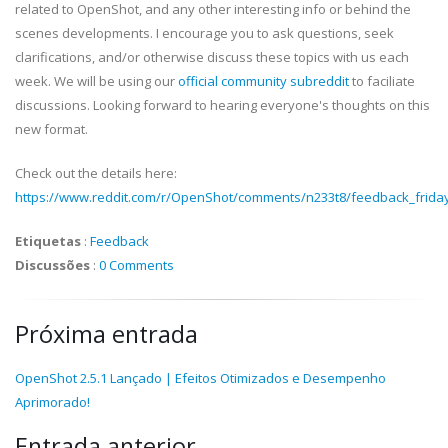
related to OpenShot, and any other interesting info or behind the
scenes developments. I encourage you to ask questions, seek
clarifications, and/or otherwise discuss these topics with us each
week. We will be using our
official community subreddit
to faciliate
discussions. Looking forward to hearing everyone's thoughts on this
new format.
Check out the details here:
https://www.reddit.com/r/OpenShot/comments/n233t8/feedback_frid
Etiquetas
:
Feedback
Discussões
:
0 Comments
Próxima entrada
OpenShot 2.5.1 Lançado | Efeitos Otimizados e Desempenho
Aprimorado!
Entrada anterior