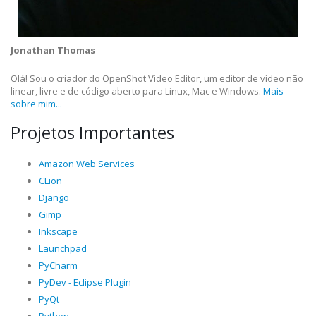
Jonathan Thomas
Olá! Sou o criador do OpenShot Video Editor, um editor de vídeo não
linear, livre e de código aberto para Linux, Mac e Windows.
Mais
sobre mim...
Projetos Importantes
Amazon Web Services
CLion
Django
Gimp
Inkscape
Launchpad
PyCharm
PyDev - Eclipse Plugin
PyQt