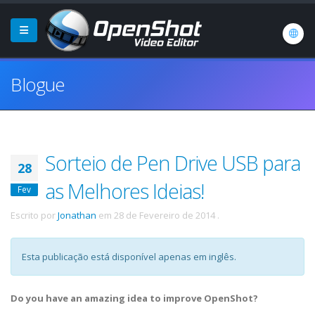
Blogue
Sorteio de Pen Drive USB para
28
as Melhores Ideias!
Fev
Escrito por
Jonathan
em
28 de Fevereiro de 2014
.
Esta publicação está disponível apenas em inglês.
Do you have an amazing idea to improve OpenShot?