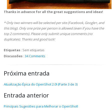
Thanks in advance for all the great suggestions and ideas!
* Only two winners will be selected per site (Facebook, Google+, and
this blog). Only one prize per person is allowed (even if you have the
top 2 comments). Please only submit unique comments (no
duplicates). Thanks and good luck!
Etiquetas
:
Sem etiquetas
Discussões
:
34 Comments
Próxima entrada
Atualização Épica do OpenShot 2.0! (Parte 3 de 3)
Entrada anterior
Principais Sugestões para Melhorar o OpenShot!