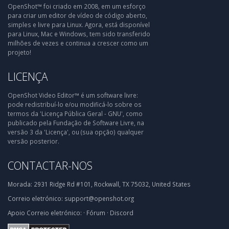
OpenShot™ foi criado em 2008, em um esforço
para criar um editor de vídeo de código aberto,
simples e livre para Linux. Agora, está disponível
para Linux, Mac e Windows, tem sido transferido
milhões de vezes e continua a crescer como um
projeto!
LICENÇA
OpenShot Video Editor™ é um software livre:
pode redistribuí-lo e/ou modificá-lo sobre os
termos da 'Licença Pública Geral - GNU', como
publicado pela Fundação de Software Livre, na
versão 3 da 'Licença', ou (sua opção) qualquer
versão posterior.
CONTACTAR-NOS
Morada:
2931 Ridge Rd #101, Rockwall, TX 75032, United States
Correio eletrónico:
support@openshot.org
Apoio
Correio eletrónico:
·
Fórum
·
Discord