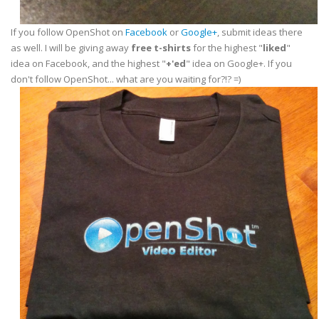
If you follow OpenShot on
Facebook
or
Google+
, submit ideas there
as well. I will be giving away
free t-shirts
for the highest "
liked
"
idea on Facebook, and the highest "
+'ed
" idea on Google+. If you
don't follow OpenShot... what are you waiting for?!? =)