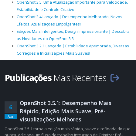
OpenShot 3.5: Uma Atualização Importante para Velocidade,
Estabilidade e Controle Criativo
OpenShot 3.4 Lançado | Desempenho Melhorado, Novos
Efeitos, Atualizações Empolgantes!
Edições Mais Inteligentes, Design Impressionante | Descubra
as Novidades do OpenShot 3.3
OpenShot 3.2.1 Lançado | Estabilidade Aprimorada, Diversas
Correções e Inicializações Mais Suaves!
Publicações
Mais Recentes
OpenShot 3.5.1: Desempenho Mais
6
Rápido, Edição Mais Suave, Pré-
Abr
visualizações Melhores
OpenShot 3.5.1 torna a edição mais rápida, suave e refinada do que
nunca. Adiciona um fluxo de trabalho integrado de Otimizar Pré-