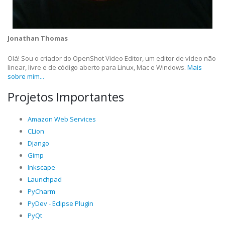
Jonathan Thomas
Olá! Sou o criador do OpenShot Video Editor, um editor de vídeo não
linear, livre e de código aberto para Linux, Mac e Windows.
Mais
sobre mim...
Projetos Importantes
Amazon Web Services
CLion
Django
Gimp
Inkscape
Launchpad
PyCharm
PyDev - Eclipse Plugin
PyQt