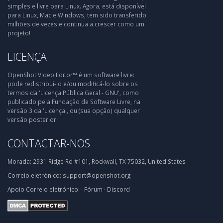
simples e livre para Linux. Agora, está disponível
para Linux, Mac e Windows, tem sido transferido
milhões de vezes e continua a crescer como um
projeto!
LICENÇA
OpenShot Video Editor™ é um software livre:
pode redistribuí-lo e/ou modificá-lo sobre os
termos da 'Licença Pública Geral - GNU', como
publicado pela Fundação de Software Livre, na
versão 3 da 'Licença', ou (sua opção) qualquer
versão posterior.
CONTACTAR-NOS
Morada:
2931 Ridge Rd #101, Rockwall, TX 75032, United States
Correio eletrónico:
support@openshot.org
Apoio
Correio eletrónico:
·
Fórum
·
Discord