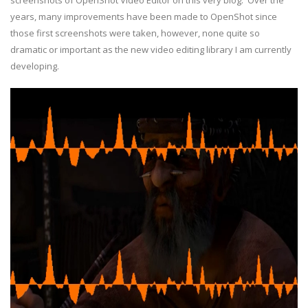
screenshots of OpenShot Video Editor on this very blog. Over the
years, many improvements have been made to OpenShot since
those first screenshots were taken, however, none quite so
dramatic or important as the new video editing library I am currently
developing.