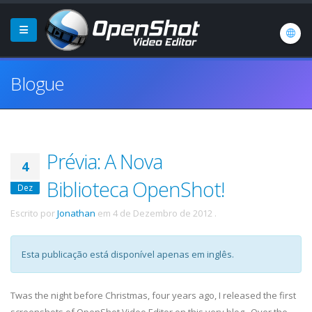
Blogue
Prévia: A Nova
4
Biblioteca OpenShot!
Dez
Escrito por
Jonathan
em
4 de Dezembro de 2012
.
Esta publicação está disponível apenas em inglês.
Twas the night before Christmas, four years ago, I released the first