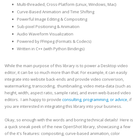
Multi-threaded, Cross-Platform (Linux, Windows, Mac)
Curve-Based Animation and Time Shifting
Powerful Image Editing & Compositing
Sub-pixel Positioning & Animation
Audio Waveform Visualization
Powered by FFmpeg (Formats & Codecs)
Written in C++ (with Python Bindings)
While the main purpose of this library is to power a Desktop video
editor, it can be so much more than that. For example, it can easily
integrate into website back-ends and provide video conversion,
watermarking, transcoding, thumbnailing, video meta-data (such as
height, width, aspect ratio, sample rate), and even web-based video
editors. I am happy to provide
consulting, programming, or advice
, if
you are interested in integrating this library into your business.
Okay, so enough with the words and boring technical details! Here is
a quick sneak peek of the new OpenShot library, showcasing a few
of the it's features: compositing, curve-based animation, color