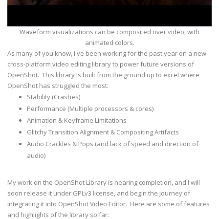
Waveform visualizations can be composited over video, with
animated colors.
As many of you know, I've been working for the past year on a new
cross-platform video editing library to power future versions of
OpenShot. This library is built from the ground up to excel where
OpenShot has struggled the most:
Stability (Crashes)
Performance (Multiple processors & cores)
Animation & Keyframe Limitations
Glitchy Transition Alignment & Compositing Artifacts
Audio Crackles & Pops (and lack of speed and direction of
audio)
My work on the OpenShot Library is nearing completion, and I will
soon release it under GPLv3 license, and begin the journey of
integrating it into OpenShot Video Editor. Here are some of features
and highlights of the library so far: