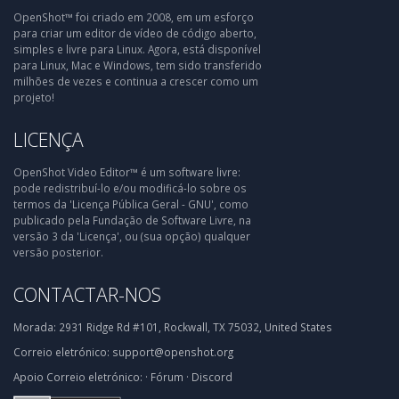
OpenShot™ foi criado em 2008, em um esforço
para criar um editor de vídeo de código aberto,
simples e livre para Linux. Agora, está disponível
para Linux, Mac e Windows, tem sido transferido
milhões de vezes e continua a crescer como um
projeto!
LICENÇA
OpenShot Video Editor™ é um software livre:
pode redistribuí-lo e/ou modificá-lo sobre os
termos da 'Licença Pública Geral - GNU', como
publicado pela Fundação de Software Livre, na
versão 3 da 'Licença', ou (sua opção) qualquer
versão posterior.
CONTACTAR-NOS
Morada:
2931 Ridge Rd #101, Rockwall, TX 75032, United States
Correio eletrónico:
support@openshot.org
Apoio
Correio eletrónico:
·
Fórum
·
Discord