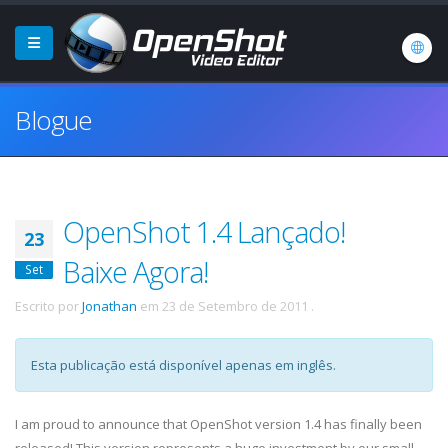
Blogue
OpenShot 1.4 Lançado!
23
Baixe Agora!
Set
Escrito por
Jonathan
em
23 de Setembro de 2011
.
Esta publicação está disponível apenas em inglês.
I am proud to announce that OpenShot version 1.4 has finally been