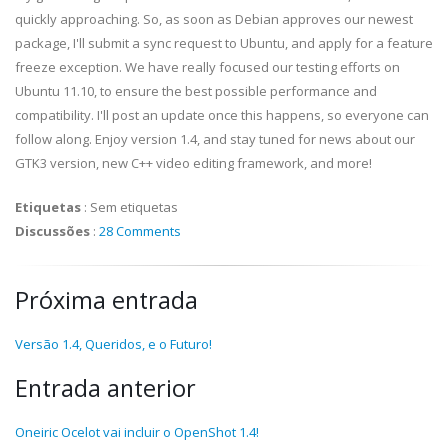
quickly approaching. So, as soon as Debian approves our newest
package, I'll submit a sync request to Ubuntu, and apply for a feature
freeze exception. We have really focused our testing efforts on
Ubuntu 11.10, to ensure the best possible performance and
compatibility. I'll post an update once this happens, so everyone can
follow along. Enjoy version 1.4, and stay tuned for news about our
GTK3 version, new C++ video editing framework, and more!
Etiquetas
:
Sem etiquetas
Discussões
:
28 Comments
Próxima entrada
Versão 1.4, Queridos, e o Futuro!
Entrada anterior
Oneiric Ocelot vai incluir o OpenShot 1.4!