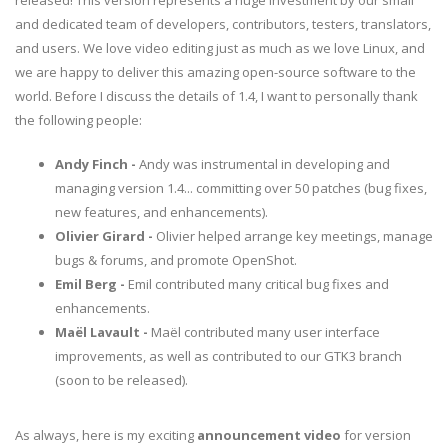
released! This version represents a huge investment by our small
and dedicated team of developers, contributors, testers, translators,
and users. We love video editing just as much as we love Linux, and
we are happy to deliver this amazing open-source software to the
world. Before I discuss the details of 1.4, I want to personally thank
the following people:
Andy Finch -
Andy was instrumental in developing and
managing version 1.4... committing over 50 patches (bug fixes,
new features, and enhancements).
Olivier Girard -
Olivier helped arrange key meetings, manage
bugs & forums, and promote OpenShot.
Emil Berg -
Emil contributed many critical bug fixes and
enhancements.
Maël Lavault -
Maël contributed many user interface
improvements, as well as contributed to our GTK3 branch
(soon to be released).
As always, here is my exciting
announcement video
for version