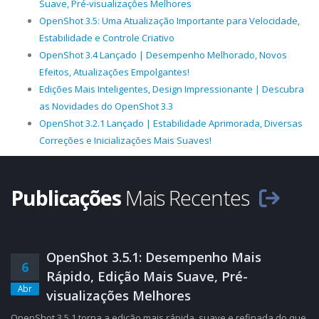
Suave, Pré-visualizações Melhores
OpenShot 3.5: Uma Atualização Importante para Velocidade,
Estabilidade e Controle Criativo
OpenShot 3.4 Lançado | Desempenho Melhorado, Novos
Efeitos, Atualizações Empolgantes!
Edições Mais Inteligentes, Design Impressionante | Descubra
as Novidades do OpenShot 3.3
OpenShot 3.2.1 Lançado | Estabilidade Aprimorada, Diversas
Correções e Inicializações Mais Suaves!
Publicações
Mais Recentes
OpenShot 3.5.1: Desempenho Mais
6
Rápido, Edição Mais Suave, Pré-
Abr
visualizações Melhores
OpenShot 3.5.1 torna a edição mais rápida, suave e refinada do que