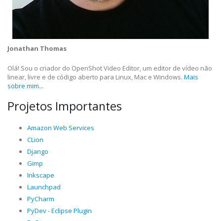
Jonathan Thomas
Olá! Sou o criador do OpenShot Video Editor, um editor de vídeo não
linear, livre e de código aberto para Linux, Mac e Windows.
Mais
sobre mim...
Projetos Importantes
Amazon Web Services
CLion
Django
Gimp
Inkscape
Launchpad
PyCharm
PyDev - Eclipse Plugin