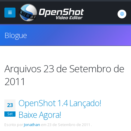
Blogue
Arquivos 23 de Setembro de
2011
OpenShot 1.4 Lançado!
23
Baixe Agora!
Set
Escrito por
Jonathan
em
23 de Setembro de 2011
.