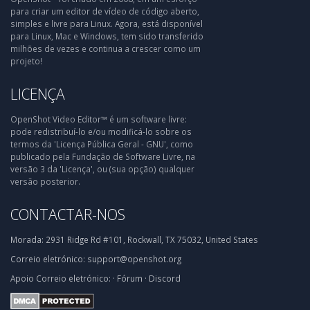
para criar um editor de vídeo de código aberto,
simples e livre para Linux. Agora, está disponível
para Linux, Mac e Windows, tem sido transferido
milhões de vezes e continua a crescer como um
projeto!
LICENÇA
OpenShot Video Editor™ é um software livre:
pode redistribuí-lo e/ou modificá-lo sobre os
termos da 'Licença Pública Geral - GNU', como
publicado pela Fundação de Software Livre, na
versão 3 da 'Licença', ou (sua opção) qualquer
versão posterior.
CONTACTAR-NOS
Morada:
2931 Ridge Rd #101, Rockwall, TX 75032, United States
Correio eletrónico:
support@openshot.org
Apoio
Correio eletrónico:
·
Fórum
·
Discord