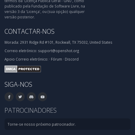
termos da 'Licença Pública Geral - GNU', como
publicado pela Fundação de Software Livre, na
versão 3 da 'Licença', ou (sua opção) qualquer
versão posterior.
CONTACTAR-NOS
Morada:
2931 Ridge Rd #101, Rockwall, TX 75032, United States
Correio eletrónico:
support@openshot.org
Apoio
Correio eletrónico:
·
Fórum
·
Discord
SIGA-NOS
PATROCINADORES
Torne-se nosso próximo patrocinador.