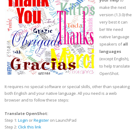
your help
to
make the next
version (1.3.0) the
very best it can
be! We need
native language
speakers of
all
languages
(except English),
to help translate
OpenShot.
It requires no special software or special skills, other than speaking
both English and your native language. All you need is a web
browser and to follow these steps:
Translate OpenShot:
Step 1:
Login
or
Register
on LaunchPad
Step 2:
Click this link