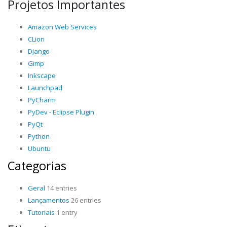
Projetos Importantes
Amazon Web Services
CLion
Django
Gimp
Inkscape
Launchpad
PyCharm
PyDev - Eclipse Plugin
PyQt
Python
Ubuntu
Categorias
Geral
14 entries
Lançamentos
26 entries
Tutoriais
1 entry