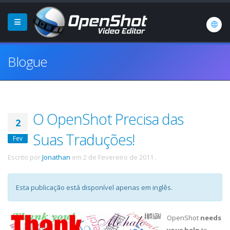
Blogue
O OpenShot Precisa das
2
Suas Traduções!
Fev
Escrito por
Jonathan
em
2 de Fevereiro de 2011
.
Esta publicação está disponível apenas em inglês.
OpenShot
needs