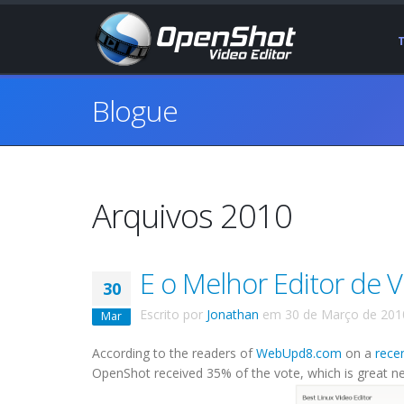
Blogue
Arquivos 2010
E o Melhor Editor de V
30
Escrito por
Jonathan
em
30 de Março de 201
Mar
According to the readers of
WebUpd8.com
on a
recen
OpenShot received 35% of the vote, which is great ne