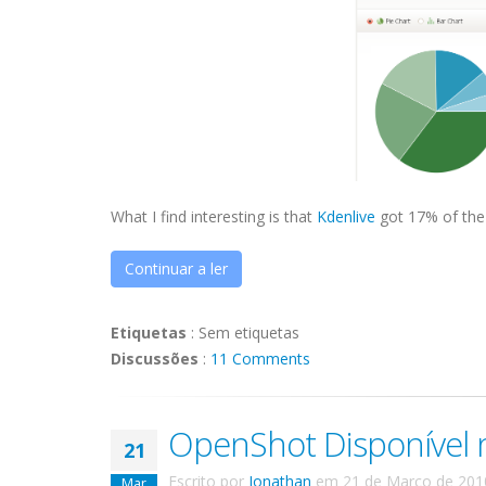
What I find interesting is that
Kdenlive
got 17% of the 
Continuar a ler
Etiquetas
:
Sem etiquetas
Discussões
:
11 Comments
OpenShot Disponível 
21
Escrito por
Jonathan
em
21 de Março de 201
Mar