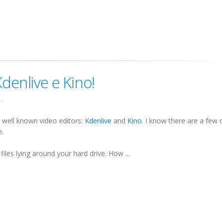
denlive e Kino!
.
y well known video editors:
Kdenlive
and
Kino
. I know there are a few 
e.
iles lying around your hard drive. How ...