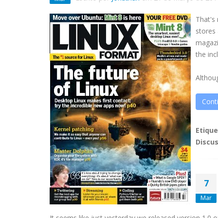
That's
stores 
magazi
the inc
Althou
Conti
Etiqu
Discu
7
Mar
It seems like just yesterday we released version 1