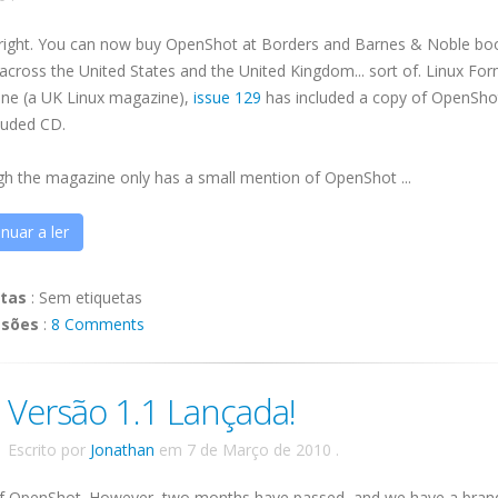
 right. You can now buy
OpenShot
at Borders and Barnes & Noble bo
across the United States and the United Kingdom... sort of. Linux Fo
ne (a UK Linux magazine),
issue 129
has included a copy of
OpenSho
luded CD.
gh the magazine only has a small mention of
OpenShot
...
nuar a ler
etas
:
Sem etiquetas
ssões
:
8 Comments
Versão 1.1 Lançada!
Escrito por
Jonathan
em
7 de Março de 2010
.
.0 of OpenShot. However, two months have passed, and we have a bra