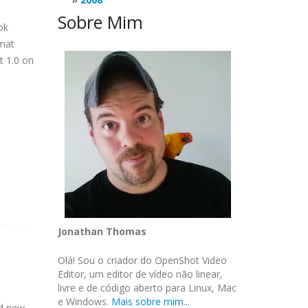
Sobre Mim
ok
rmat
t
1.0 on
Jonathan Thomas
Olá! Sou o criador do OpenShot Video
Editor, um editor de vídeo não linear,
livre e de código aberto para Linux, Mac
e Windows.
Mais sobre mim...
nd new