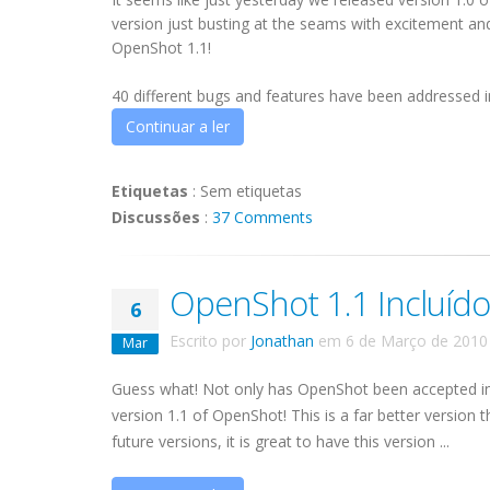
version just busting at the seams with excitement and
OpenShot 1.1!
40 different bugs and features have been addressed in t
Continuar a ler
Etiquetas
:
Sem etiquetas
Discussões
:
37 Comments
OpenShot 1.1 Incluído
6
Escrito por
Jonathan
em
6 de Março de 2010
Mar
Guess what! Not only has OpenShot been accepted into U
version 1.1 of OpenShot! This is a far better versio
future versions, it is great to have this version ...