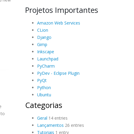
Projetos Importantes
Amazon Web Services
CLion
Django
Gimp
Inkscape
Launchpad
PyCharm
PyDev - Eclipse Plugin
PyQt
Python
Ubuntu
Categorias
e
 to
Geral
14 entries
Lançamentos
26 entries
Tutoriais
1 entry