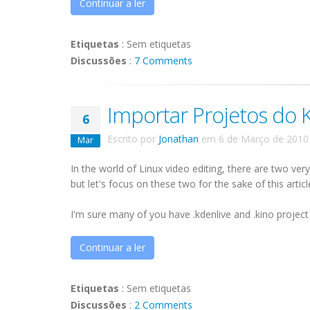
Continuar a ler
Etiquetas
:
Sem etiquetas
Discussões
:
7 Comments
Importar Projetos do K
6
Escrito por
Jonathan
em
6 de Março de 2010
Mar
In the world of Linux video editing, there are two ver
but let's focus on these two for the sake of this articl
I'm sure many of you have .kdenlive and .kino project f
Continuar a ler
Etiquetas
:
Sem etiquetas
Discussões
:
2 Comments