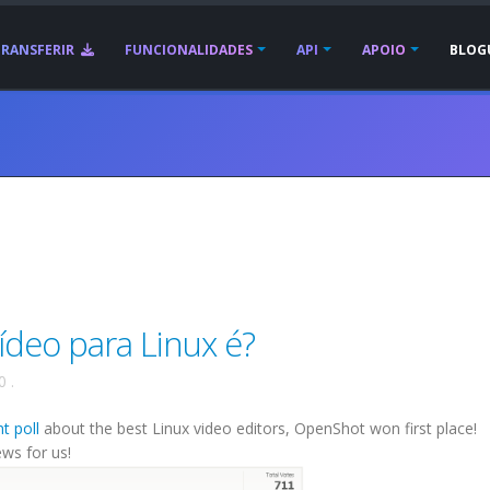
TRANSFERIR
FUNCIONALIDADES
API
APOIO
BLOG
ídeo para Linux é?
0
.
t poll
about the best Linux video editors, OpenShot won first place!
ws for us!