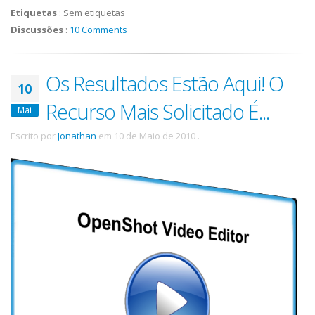
Etiquetas
:
Sem etiquetas
Discussões
:
10 Comments
Os Resultados Estão Aqui! O
10
Recurso Mais Solicitado É...
Mai
Escrito por
Jonathan
em
10 de Maio de 2010
.