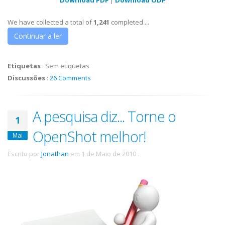
We have collected a total of
1,241
completed ...
Continuar a ler
Etiquetas
:
Sem etiquetas
Discussões
:
26 Comments
A pesquisa diz... Torne o
1
OpenShot melhor!
Mai
Escrito por
Jonathan
em
1 de Maio de 2010
.