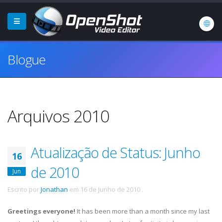
Blogue
Arquivos 2010
Atualização de Status: Junho
16
de 2010
Jun
Escrito por
Jonathan
em
16 de Junho de 2010
.
Greetings everyone!
It has been more than a month since my last