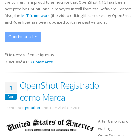
the corner, I am proud to announce that OpenShot 1.1.3 has been
accepted by Ubuntu and is ready to install from the Software Center!
Also, the
MLT framework
(the video editing library used by OpenShot
and Kdenlive) has been updated to it's newest version ...
Continuar a ler
Etiquetas
:
Sem etiquetas
Discussões
:
3 Comments
OpenShot Registrado
1
como Marca!
Abr
Escrito por
Jonathan
em
1 de Abril de 2010
.
After 8 months of
waiting,
OpenShot has