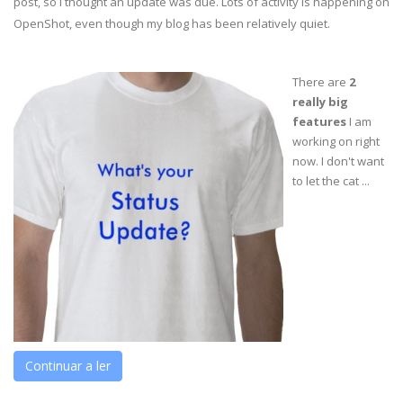
post, so I thought an update was due. Lots of activity is happening on
OpenShot
, even though my blog has been relatively quiet.
There are
2
really big
features
I am
working on right
now. I don't want
to let the cat ...
Continuar a ler