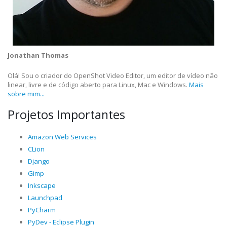
Jonathan Thomas
Olá! Sou o criador do OpenShot Video Editor, um editor de vídeo não
linear, livre e de código aberto para Linux, Mac e Windows.
Mais
sobre mim...
Projetos Importantes
Amazon Web Services
CLion
Django
Gimp
Inkscape
Launchpad
PyCharm
PyDev - Eclipse Plugin