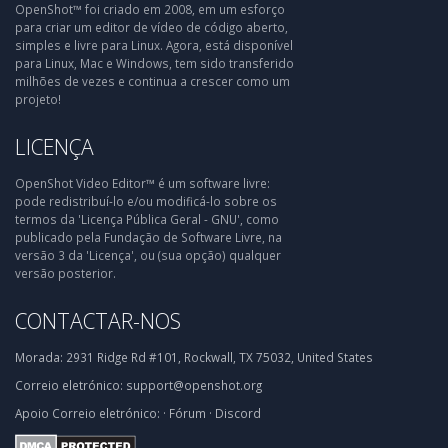
OpenShot™ foi criado em 2008, em um esforço
para criar um editor de vídeo de código aberto,
simples e livre para Linux. Agora, está disponível
para Linux, Mac e Windows, tem sido transferido
milhões de vezes e continua a crescer como um
projeto!
LICENÇA
OpenShot Video Editor™ é um software livre:
pode redistribuí-lo e/ou modificá-lo sobre os
termos da 'Licença Pública Geral - GNU', como
publicado pela Fundação de Software Livre, na
versão 3 da 'Licença', ou (sua opção) qualquer
versão posterior.
CONTACTAR-NOS
Morada:
2931 Ridge Rd #101, Rockwall, TX 75032, United States
Correio eletrónico:
support@openshot.org
Apoio
Correio eletrónico:
·
Fórum
·
Discord