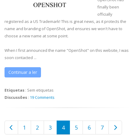
finally been
officially
registered as a US Trademark! This is great news, as it protects the
name and branding of OpenShot, and ensures we won't have to
choose a new name at some point.
When I first announced the name "OpenShot" on this website, I was
soon contacted ...
Continuar a ler
Etiquetas
:
Sem etiquetas
Discussões
:
19 Comments
1
2
3
4
5
6
7