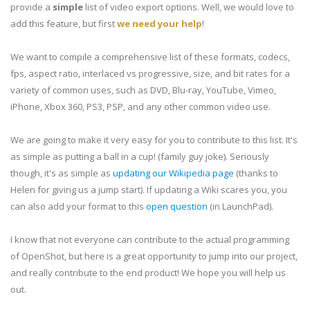
provide a
simple
list of video export options. Well, we would love to
add this feature, but first
we need your help
!
We want to compile a comprehensive list of these formats, codecs,
fps, aspect ratio, interlaced vs progressive, size, and bit rates for a
variety of common uses, such as DVD, Blu-ray, YouTube, Vimeo,
iPhone, Xbox 360, PS3, PSP, and any other common video use.
We are going to make it very easy for you to contribute to this list. It's
as simple as putting a ball in a cup! (family guy joke). Seriously
though, it's as simple as
updating our Wikipedia page
(thanks to
Helen for giving us a jump start). If updating a Wiki scares you, you
can also add your format to this
open question
(in LaunchPad).
I know that not everyone can contribute to the actual programming
of OpenShot, but here is a great opportunity to jump into our project,
and really contribute to the end product! We hope you will help us
out.