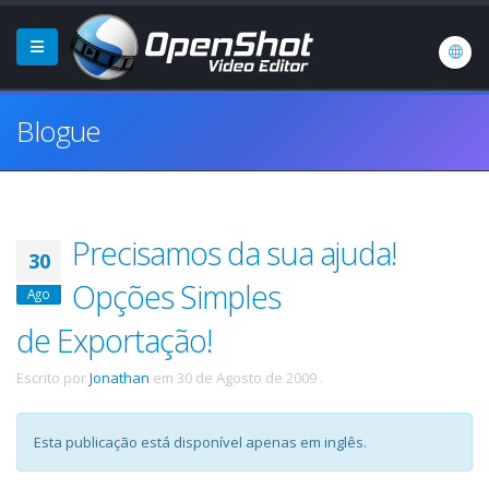
Blogue
Precisamos da sua ajuda!
30
Opções Simples
Ago
de Exportação!
Escrito por
Jonathan
em
30 de Agosto de 2009
.
Esta publicação está disponível apenas em inglês.