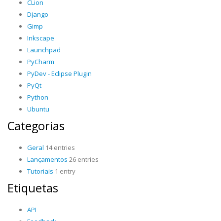
CLion
Django
Gimp
Inkscape
Launchpad
PyCharm
PyDev - Eclipse Plugin
PyQt
Python
Ubuntu
Categorias
Geral
14 entries
Lançamentos
26 entries
Tutoriais
1 entry
Etiquetas
API