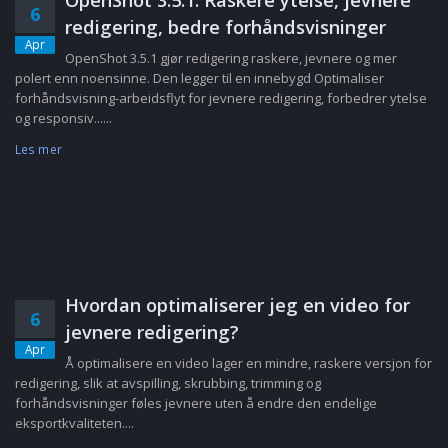
OpenShot 3.5.1: Raskere ytelse, jevnere
6
redigering, bedre forhåndsvisninger
Apr
OpenShot 3.5.1 gjør redigering raskere, jevnere og mer
polert enn noensinne. Den legger til en innebygd Optimaliser
forhåndsvisning-arbeidsflyt for jevnere redigering, forbedrer ytelse
og responsiv......
Les mer
Hvordan optimaliserer jeg en video for
6
jevnere redigering?
Apr
Å optimalisere en video lager en mindre, raskere versjon for
redigering, slik at avspilling, skrubbing, trimming og
forhåndsvisninger føles jevnere uten å endre den endelige
eksportkvaliteten....