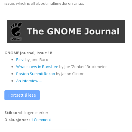
issue, which is all about multimedia on Linux.
GNOME Journal, Issue 18
Pitivi
by Jono Baco
What's new
in Banshee
by Joe 'Zonker' Brockmeier
Boston Summit Recap
by Jason Clinton
An interview ...
Fortsett å lese
Stikkord
:
Ingen merker
Diskusjoner
:
1 Comment