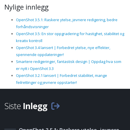
Nylige innlegg
OpenShot 3.5.1: Raskere ytelse, jevnere redigering, bedre
forhåndsvisninger
OpenShot 3.5: En stor oppgradering for hastighet, stabilitet og
kreativ kontroll
OpenShot 3.4 lansert | Forbedret ytelse, nye effekter,
spennende oppdateringer!
Smartere redigeringer, fantastisk design | Oppdag hva som
er nytt i OpenShot 3.3
OpenShot 3.2.1 lansert | Forbedret stabilitet, mange
feilrettinger og jevnere oppstarter!
Siste
Inlegg