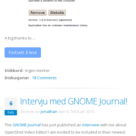
A big thanks to ...
Fortsett å lese
Stikkord
:
Ingen merker
Diskusjoner
:
18 Comments
Intervju med GNOME Journal!
6
Skrevet av
Jonathan
den
6. februar 2010
.
Feb
The
GNOME Journal
has just published an
interview
with me about
OpenShot Video Editor! I am excited to be included in their newest