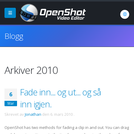
Blogg
Arkiver 2010
Fade inn... og ut... og så
6
inn igjen.
Mar
Skrevet av
Jonathan
den
6. mars 2010
.
OpenShot has two methods for fading a clip in and out. You can drag