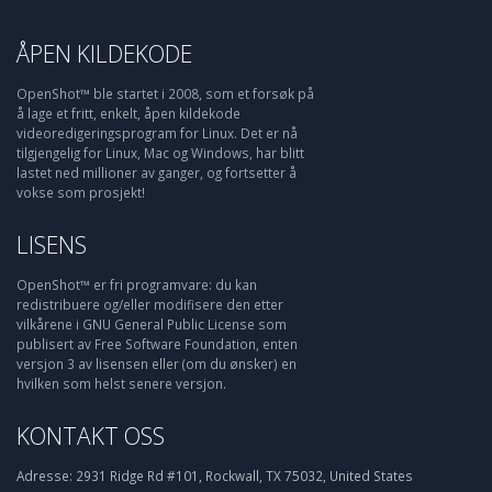
ÅPEN KILDEKODE
OpenShot™ ble startet i 2008, som et forsøk på
å lage et fritt, enkelt, åpen kildekode
videoredigeringsprogram for Linux. Det er nå
tilgjengelig for Linux, Mac og Windows, har blitt
lastet ned millioner av ganger, og fortsetter å
vokse som prosjekt!
LISENS
OpenShot™ er fri programvare: du kan
redistribuere og/eller modifisere den etter
vilkårene i GNU General Public License som
publisert av Free Software Foundation, enten
versjon 3 av lisensen eller (om du ønsker) en
hvilken som helst senere versjon.
KONTAKT OSS
Adresse:
2931 Ridge Rd #101, Rockwall, TX 75032, United States