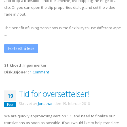
and drop a transition onto the timeline, overlapping the edge of a
clip. Or you can open the clip properties dialog, and set the video
fade in / out.
The benefit of using transitions is the flexibility to use different wipe
...
Fortsett å lese
Stikkord
:
Ingen merker
Diskusjoner
:
1 Comment
Tid for oversettelser!
19
Skrevet av
Jonathan
den
19. februar 2010
.
Feb
We are quickly approaching version 1.1, and need to finalize our
translations as soon as possible. If you would like to help translate