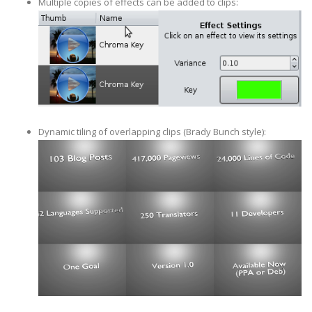
Multiple copies of effects can be added to clips:
Dynamic tiling of overlapping clips (Brady Bunch style):