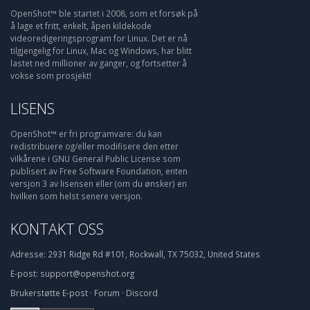
OpenShot™ ble startet i 2008, som et forsøk på
å lage et fritt, enkelt, åpen kildekode
videoredigeringsprogram for Linux. Det er nå
tilgjengelig for Linux, Mac og Windows, har blitt
lastet ned millioner av ganger, og fortsetter å
vokse som prosjekt!
LISENS
OpenShot™ er fri programvare: du kan
redistribuere og/eller modifisere den etter
vilkårene i GNU General Public License som
publisert av Free Software Foundation, enten
versjon 3 av lisensen eller (om du ønsker) en
hvilken som helst senere versjon.
KONTAKT OSS
Adresse:
2931 Ridge Rd #101, Rockwall, TX 75032, United States
E-post:
support@openshot.org
Brukerstøtte
E-post
·
Forum
·
Discord