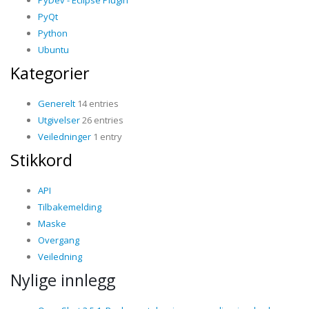
PyDev - Eclipse Plugin
PyQt
Python
Ubuntu
Kategorier
Generelt
14 entries
Utgivelser
26 entries
Veiledninger
1 entry
Stikkord
API
Tilbakemelding
Maske
Overgang
Veiledning
Nylige innlegg