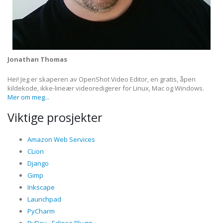
Jonathan Thomas
Hei! Jeg er skaperen av OpenShot Video Editor, en gratis, åpen
kildekode, ikke-lineær videoredigerer for Linux, Mac og Windows.
Mer om meg...
Viktige prosjekter
Amazon Web Services
CLion
Django
Gimp
Inkscape
Launchpad
PyCharm