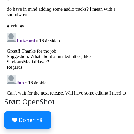
Støtt OpenShot
Donér nå!