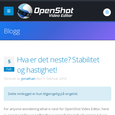
Blogg
Hva er det neste? Stabilitet
5
og hastighet!
Feb
Skrevet av
Jonathan
den
5. februar 2010
.
Dette innlegget er kun tilgjengelig på engelsk.
For anyone wondering what is next for OpenShot Video Editor, here