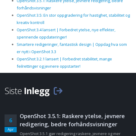
OpenShot 3.5.1: Raskere ytelse, jevnere redigering, bedre
forhåndsvisninger
OpenShot 3.5: En stor oppgradering for hastighet, stabilitet og
kreativ kontroll
OpenShot 3.4 lansert | Forbedret ytelse, nye effekter,
spennende oppdateringer!
Smartere redigeringer, fantastisk design | Oppdag hva som
er nytt i OpenShot 3.3
OpenShot 3.2.1 lansert | Forbedret stabilitet, mange
feilrettinger og jevnere oppstarter!
Siste
Inlegg
OpenShot 3.5.1: Raskere ytelse, jevnere
6
redigering, bedre forhåndsvisninger
Apr
OpenShot 3.5.1 gjør redigering raskere, jevnere og mer