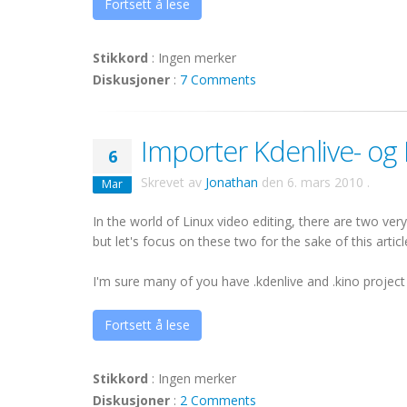
Fortsett å lese
Stikkord
:
Ingen merker
Diskusjoner
:
7 Comments
Importer Kdenlive- og 
6
Skrevet av
Jonathan
den
6. mars 2010
.
Mar
In the world of Linux video editing, there are two ver
but let's focus on these two for the sake of this articl
I'm sure many of you have .kdenlive and .kino project f
Fortsett å lese
Stikkord
:
Ingen merker
Diskusjoner
:
2 Comments