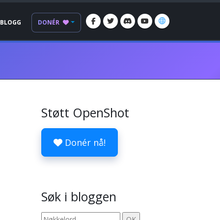
BLOGG
DONÉR
Støtt OpenShot
Donér nå!
Søk i bloggen