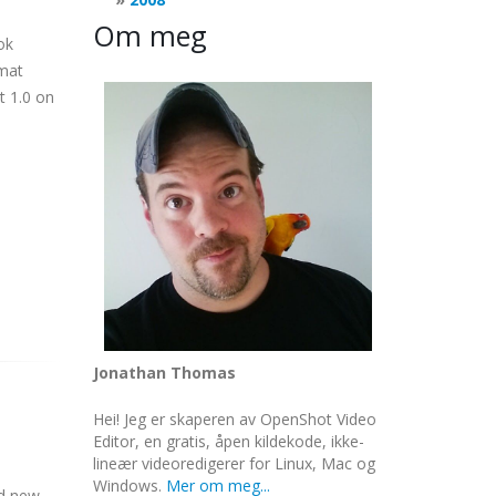
Om meg
ok
rmat
t
1.0 on
Jonathan Thomas
Hei! Jeg er skaperen av OpenShot Video
Editor, en gratis, åpen kildekode, ikke-
lineær videoredigerer for Linux, Mac og
Windows.
Mer om meg...
nd new