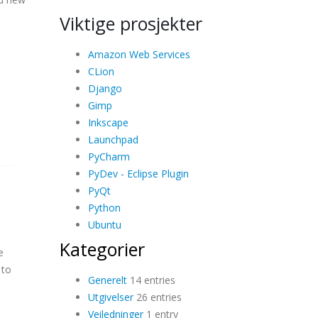
Viktige prosjekter
Amazon Web Services
CLion
Django
Gimp
Inkscape
Launchpad
PyCharm
PyDev - Eclipse Plugin
PyQt
Python
Ubuntu
Kategorier
e
 to
Generelt
14 entries
Utgivelser
26 entries
Veiledninger
1 entry