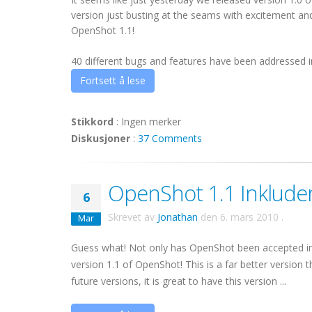
version just busting at the seams with excitement and
OpenShot 1.1!
40 different bugs and features have been addressed in t
Fortsett å lese
Stikkord
:
Ingen merker
Diskusjoner
:
37 Comments
OpenShot 1.1 Inkluder
6
Skrevet av
Jonathan
den
6. mars 2010
.
Mar
Guess what! Not only has OpenShot been accepted into U
version 1.1 of OpenShot! This is a far better versio
future versions, it is great to have this version ...