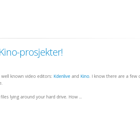
Kino-prosjekter!
y well known video editors:
Kdenlive
and
Kino
. I know there are a few 
e.
iles lying around your hard drive. How ...