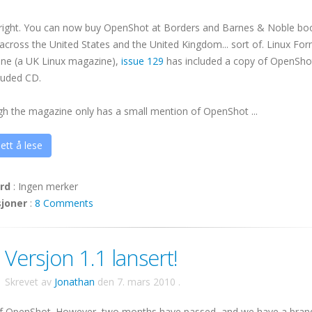
 right. You can now buy
OpenShot
at Borders and Barnes & Noble bo
across the United States and the United Kingdom... sort of. Linux Fo
ne (a UK Linux magazine),
issue 129
has included a copy of
OpenSho
luded CD.
gh the magazine only has a small mention of
OpenShot
...
ett å lese
rd
:
Ingen merker
sjoner
:
8 Comments
Versjon 1.1 lansert!
Skrevet av
Jonathan
den
7. mars 2010
.
.0 of OpenShot. However, two months have passed, and we have a bra