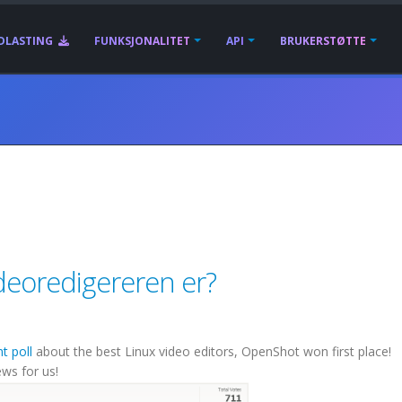
DLASTING
FUNKSJONALITET
API
BRUKERSTØTTE
deoredigereren er?
t poll
about the best Linux video editors, OpenShot won first place!
ws for us!