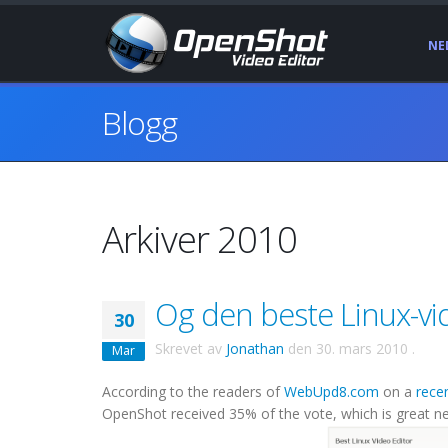
NE
Blogg
Arkiver 2010
Og den beste Linux-vi
30
Skrevet av
Jonathan
den
30. mars 2010
.
Mar
According to the readers of
WebUpd8.com
on a
recen
OpenShot received 35% of the vote, which is great ne