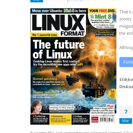
That's
stores 
magazi
the inc
Althou
Forts
Stikko
Disku
7
Mar
It seems like just yesterday we released version 1