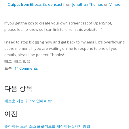
Output from Effects Screencast
from
Jonathan Thomas
on
Vimeo
.
If you get the itch to create your own screencast of OpenShot,
please let me know so I can link to it from this website. =)
I need to stop blogging now and get back to my email. It's overflowing
at the moment. If you are waiting on me to respond to one of your
emails, please be patient. Thanks!
태그
:
태그 없음
토론
:
14 Comments
다음 항목
새로운 기능과 PPA 업데이트!
이전
좋아하는 오픈 소스 프로젝트를 개선하는 5가지 방법