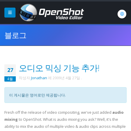
블로그
오디오 믹싱 기능 추가!
27
작성자
Jonathan
에
2009년 4월 27일
.
4월
이 게시물은 영어로만 제공됩니다.
Fresh off the release of video compositing, we've just added
audio
mixing
to OpenShot. What is audio mixing you ask? Well, it's the
ability to mix the audio of multiple video & audio clips across multiple