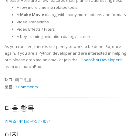
release. Here are a few features that I plan on addressing next:
A few more timeline related tools
A
Make Movie
dialog, with many more options and formats
Video Transitions
Video Effects / Filters
A Key-framing animation dialog / screen
As you can see, there is still plenty of work to be done. So, once
again, if you are a Python developer and are interested in helping
out, please drop me an email or join the "
OpenShot Developers
"
team on LaunchPad.
태그
:
태그 없음
토론
:
3 Comments
다음 항목
리눅스 비디오 편집과 합성!
이전