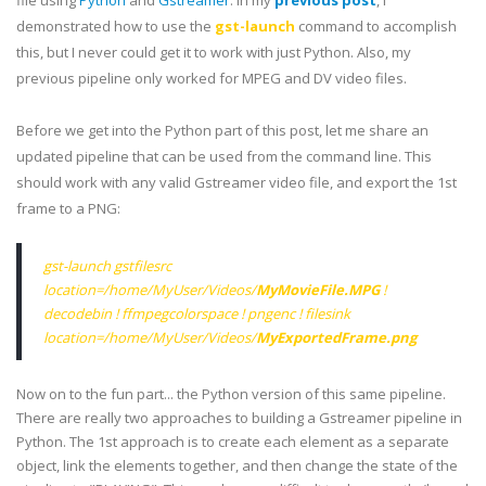
file using
Python
and
Gstreamer
. In my
previous post
, I
demonstrated how to use the
gst-launch
command to accomplish
this, but I never could get it to work with just Python. Also, my
previous pipeline only worked for MPEG and DV video files.
Before we get into the Python part of this post, let me share an
updated pipeline that can be used from the command line. This
should work with any valid Gstreamer video file, and export the 1st
frame to a PNG:
gst-launch gstfilesrc
location=/home/MyUser/Videos/
MyMovieFile.MPG
!
decodebin
! ffmpegcolorspace ! pngenc ! filesink
location=/home/MyUser/Videos/
MyExportedFrame.png
Now on to the fun part... the Python version of this same pipeline.
There are really two approaches to building a Gstreamer pipeline in
Python. The 1st approach is to create each element as a separate
object, link the elements together, and then change the state of the