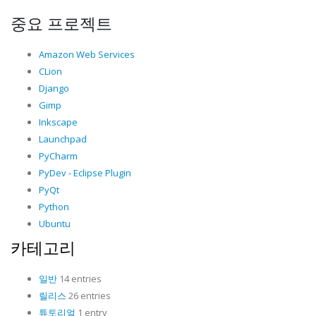
중요 프로젝트
Amazon Web Services
CLion
Django
Gimp
Inkscape
Launchpad
PyCharm
PyDev - Eclipse Plugin
PyQt
Python
Ubuntu
카테고리
일반
14 entries
릴리스
26 entries
튜토리얼
1 entry