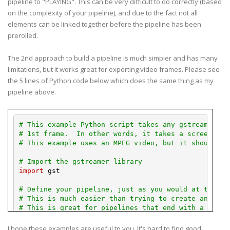
pipeline to "PLAYING". This can be very difficult to do correctly (based
on the complexity of your pipeline), and due to the fact not all
elements can be linked together before the pipeline has been
prerolled.
The 2nd approach to build a pipeline is much simpler and has many
limitations, but it works great for exporting video frames. Please see
the 5 lines of Python code below which does the same thing as my
pipeline above.
# This example Python script takes any gstreamer mo
# 1st frame.  In other words, it takes a screen gra
# This example uses an MPEG video, but it should wo
# Import the gstreamer library
import
gst
# Define your pipeline, just as you would at the co
# This is much easier than trying to create and lin
# This is great for pipelines that end with a files
pipe
=
gst
.
parse_launch
(
"filesrc location=/home/MyU
I hope these examples are useful to you. It's hard to find good