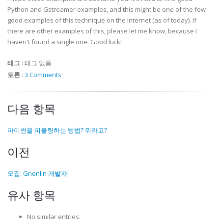
# Get a reference to the pipeline's bus
Python and Gstreamer examples, and this might be one of the few
bus
=
pipe
.
get_bus
(
)
good examples of this technique on the Internet (as of today). If
there are other examples of this, please let me know, because I
# Set the pipeline's state to PLAYING
pipe
.
set_state
(
gst
.
STATE_PLAYING
)
haven't found a single one. Good luck!
# Listen to the pipeline's bus indefinitely until w
태그
:
태그 없음
# This is a super important step, or the pipeline m
토론
:
3 Comments
# in my example pipeline above, the pngenc will not
# this line of code.  It just exports a 0 byte png 
bus
.
poll
(
gst
.
MESSAGE_EOS
,
-
1
)
다음 항목
파이썬을 피클링하는 방법? 뭐라고?
이전
모집: Gnonlin 개발자!
유사 항목
No similar entries.