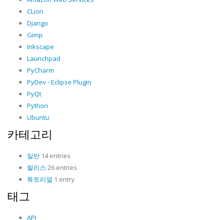
CLion
Django
Gimp
Inkscape
Launchpad
PyCharm
PyDev - Eclipse Plugin
PyQt
Python
Ubuntu
카테고리
일반
14 entries
릴리스
26 entries
튜토리얼
1 entry
태그
API