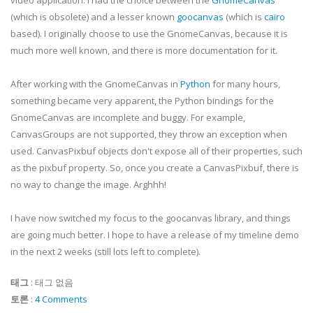
video application. I had the choice between the
GnomeCanvas
(which is obsolete) and a lesser known
goocanvas
(which is
cairo
based). I originally choose to use the
GnomeCanvas
, because it is
much more well known, and there is more documentation for it.
After working with the
GnomeCanvas
in
Python
for many hours,
something became very apparent, the Python bindings for the
GnomeCanvas
are incomplete and buggy. For example,
CanvasGroups
are not supported, they throw an exception when
used.
CanvasPixbuf
objects don't expose all of their properties, such
as the
pixbuf
property. So, once you create a
CanvasPixbuf
, there is
no way to change the image.
Arghhh
!
I have now switched my focus to the
goocanvas
library, and things
are going much better. I hope to have a release of my timeline demo
in the next 2 weeks (still lots left to complete).
태그
:
태그 없음
토론
:
4 Comments