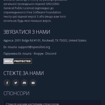
загальної громадської ліцензії GNU (GNU
General Public License) відповідно до
оприлюдненого Free Software Foundation
тексту цієї ліцензії версії 3 або (якщо вам того
хочеться) будь-якої пізнішої версії.
ЗВ’ЯЗАТИСЯ З НАМИ
Адреса:
2931 Ridge Rd #101, Rockwall, TX 75032, United States
Ел. пошта:
support@openshot.org
Підтримка
Ел. пошта
·
Форум
·
Discord
СТЕЖТЕ ЗА НАМИ
СПОНСОРИ
Станьте нашим наступним спонсором.