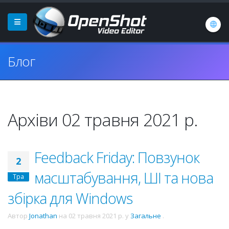
Блог
Архіви 02 травня 2021 р.
Feedback Friday: Повзунок
2
масштабування, ШІ та нова
Тра
збірка для Windows
Автор
Jonathan
на
02 травня 2021 р.
у
Загальне
.