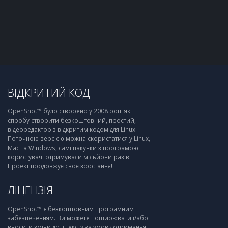
ВІДКРИТИЙ КОД
OpenShot™ було створено у 2008 році як
спробу створити безкоштовний, простий,
відеоредактор з відкритим кодом для Linux.
Поточною версією можна скористатися у Linux,
Mac та Windows, самі пакунки з програмою
користувачі отримували мільйони разів.
Проект продовжує своє зростання!
ЛІЦЕНЗІЯ
OpenShot™ є безкоштовним програмним
забезпеченням. Ви можете поширювати і/або
вносити зміни до її тексту за умов дотримання