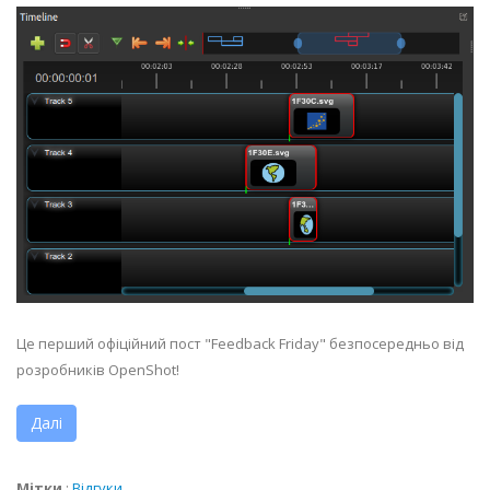
Це перший офіційний пост "Feedback Friday" безпосередньо від
розробників OpenShot!
Далі
Мітки
:
Відгуки