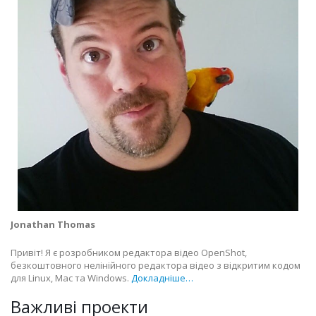
Jonathan Thomas
Привіт! Я є розробником редактора відео OpenShot,
безкоштовного нелінійного редактора відео з відкритим кодом
для Linux, Mac та Windows.
Докладніше…
Важливі проекти