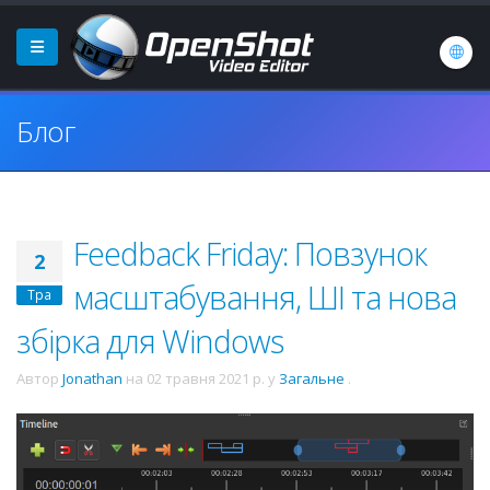
Блог
Feedback Friday: Повзунок
2
масштабування, ШІ та нова
Тра
збірка для Windows
Автор
Jonathan
на
02 травня 2021 р.
у
Загальне
.