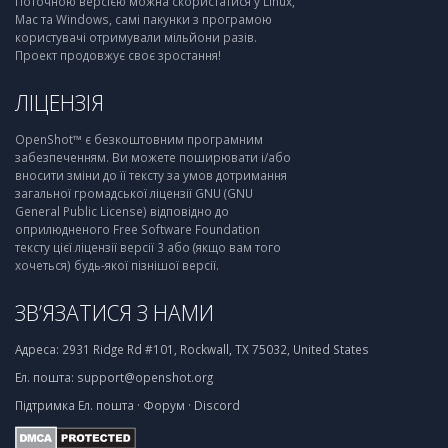
Поточною версією можна скористатися у Linux,
Mac та Windows, самі пакунки з програмою
користувачі отримували мільйони разів.
Проект продовжує своє зростання!
ЛІЦЕНЗІЯ
OpenShot™ є безкоштовним програмним
забезпеченням. Ви можете поширювати і/або
вносити зміни до її тексту за умов дотримання
загальної громадської ліцензії GNU (GNU
General Public License) відповідно до
оприлюдненого Free Software Foundation
тексту цієї ліцензії версії 3 або (якщо вам того
хочеться) будь-якої пізнішої версії.
ЗВ’ЯЗАТИСЯ З НАМИ
Адреса:
2931 Ridge Rd #101, Rockwall, TX 75032, United States
Ел. пошта:
support@openshot.org
Підтримка
Ел. пошта
·
Форум
·
Discord