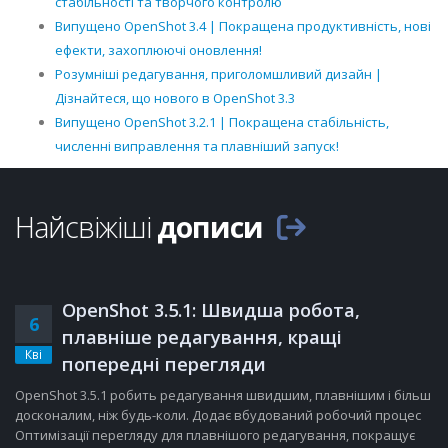
стабільності та творчого контролю
Випущено OpenShot 3.4 | Покращена продуктивність, нові
ефекти, захоплюючі оновлення!
Розумніші редагування, приголомшливий дизайн |
Дізнайтеся, що нового в OpenShot 3.3
Випущено OpenShot 3.2.1 | Покращена стабільність,
численні виправлення та плавніший запуск!
Найсвіжіші
дописи
OpenShot 3.5.1: Швидша робота,
6
плавніше редагування, кращі
Кві
попередні перегляди
OpenShot 3.5.1 робить редагування швидшим, плавнішим і більш
досконалим, ніж будь-коли. Додає вбудований робочий процес
Оптимізації перегляду для плавнішого редагування, покращує