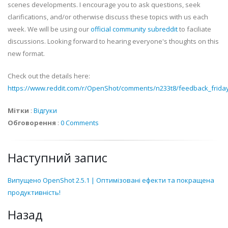
scenes developments. I encourage you to ask questions, seek
clarifications, and/or otherwise discuss these topics with us each
week. We will be using our
official community subreddit
to faciliate
discussions. Looking forward to hearing everyone's thoughts on this
new format.
Check out the details here:
https://www.reddit.com/r/OpenShot/comments/n233t8/feedback_frid
Мітки
:
Відгуки
Обговорення
:
0 Comments
Наступний запис
Випущено OpenShot 2.5.1 | Оптимізовані ефекти та покращена
продуктивність!
Назад