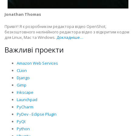
Jonathan Thomas
Привіт! Я є розробником редактора відео OpenShot,
безкоштовного нелінійного редактора відео з відкритим кодом
для Linux, Mac та Windows.
Докладніше…
Важливі проекти
Amazon Web Services
CLion
Django
Gimp
Inkscape
Launchpad
PyCharm
PyDev - Eclipse Plugin
PyQt
Python