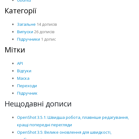
Ubuntu
Категорії
Загальне
14 дописів
Випуски
26 дописів
Підручники
1 допис
Мітки
API
Відгуки
Маска
Переходи
Підручник
Нещодавні дописи
OpenShot 3.5.1: Швидша робота, плавніше редагування,
кращі попередні перегляди
OpenShot 3.5: Велике оновлення для швидкості,