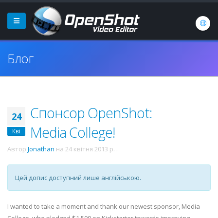
Блог
Спонсор OpenShot:
24
Media College!
Кві
Автор
Jonathan
на
24 квітня 2013 р.
.
Цей допис доступний лише англійською.
I wanted to take a moment and thank our newest sponsor, Media