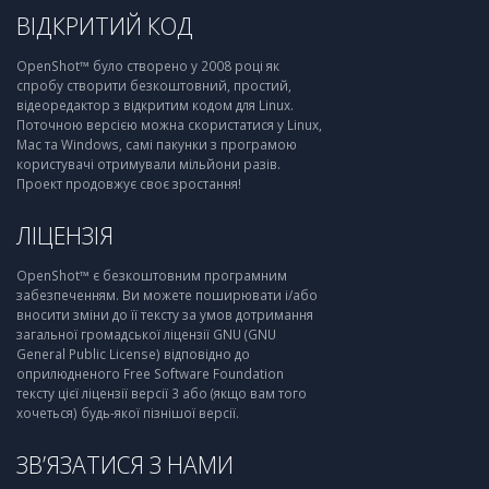
ВІДКРИТИЙ КОД
OpenShot™ було створено у 2008 році як
спробу створити безкоштовний, простий,
відеоредактор з відкритим кодом для Linux.
Поточною версією можна скористатися у Linux,
Mac та Windows, самі пакунки з програмою
користувачі отримували мільйони разів.
Проект продовжує своє зростання!
ЛІЦЕНЗІЯ
OpenShot™ є безкоштовним програмним
забезпеченням. Ви можете поширювати і/або
вносити зміни до її тексту за умов дотримання
загальної громадської ліцензії GNU (GNU
General Public License) відповідно до
оприлюдненого Free Software Foundation
тексту цієї ліцензії версії 3 або (якщо вам того
хочеться) будь-якої пізнішої версії.
ЗВ’ЯЗАТИСЯ З НАМИ