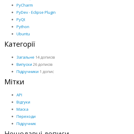
PyCharm
PyDev - Eclipse Plugin
PyQt
Python
Ubuntu
Категорії
Загальне
14 дописів
Випуски
26 дописів
Підручники
1 допис
Мітки
API
Відгуки
Маска
Переходи
Підручник
Нещодавні дописи