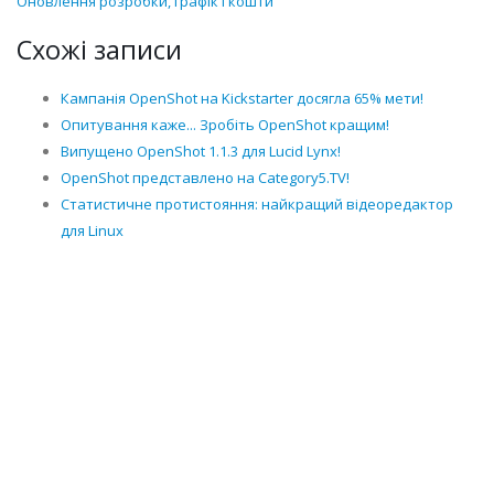
Оновлення розробки, графік і кошти
Схожі записи
Кампанія OpenShot на Kickstarter досягла 65% мети!
Опитування каже... Зробіть OpenShot кращим!
Випущено OpenShot 1.1.3 для Lucid Lynx!
OpenShot представлено на Category5.TV!
Статистичне протистояння: найкращий відеоредактор
для Linux