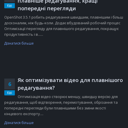
плавніше редагування, кращі
Кві
попередні перегляди
OpenShot 3.5.1 робить редагування швидшим, плавнішим і більш
досконалим, ніж будь-коли. Додає вбудований робочий процес
Оптимізації перегляду для плавнішого редагування, покращує
продуктивність і в......
Дізнатися більше
Як оптимізувати відео для плавнішого
6
редагування?
Кві
Оптимізація відео створює меншу, швидшу версію для
редагування, щоб відтворення, перемотування, обрізання та
попередні перегляди були плавнішими без зміни якості
кінцевого експорту....
Дізнатися більше