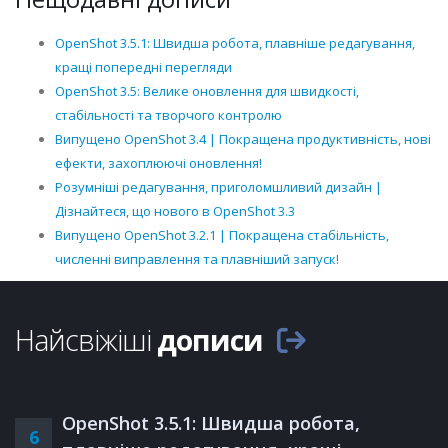
OpenShot 3.5.1: Швидша робота, плавніше редагування,
кращі попередні перегляди
OpenShot 3.5: Велике оновлення для швидкості,
стабільності та творчого контролю
Випущено OpenShot 3.4 | Покращена продуктивність, нові
ефекти, захоплюючі оновлення!
Розумніші редагування, приголомшливий дизайн |
Дізнайтеся, що нового в OpenShot 3.3
Випущено OpenShot 3.2.1 | Покращена стабільність,
численні виправлення та плавніший запуск!
Найсвіжіші
дописи
OpenShot 3.5.1: Швидша робота,
6