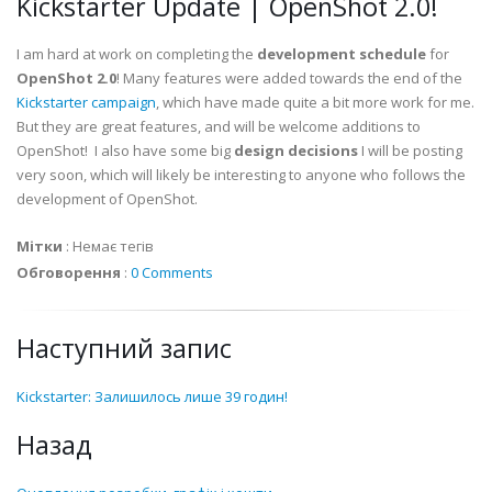
Kickstarter Update | OpenShot 2.0!
I am hard at work on completing the
development schedule
for
OpenShot 2.0
! Many features were added towards the end of the
Kickstarter campaign
, which have made quite a bit more work for me.
But they are great features, and will be welcome additions to
OpenShot! I also have some big
design decisions
I will be posting
very soon, which will likely be interesting to anyone who follows the
development of OpenShot.
Мітки
:
Немає тегів
Обговорення
:
0 Comments
Наступний запис
Kickstarter: Залишилось лише 39 годин!
Назад