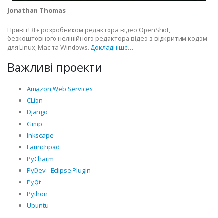
Jonathan Thomas
Привіт! Я є розробником редактора відео OpenShot,
безкоштовного нелінійного редактора відео з відкритим кодом
для Linux, Mac та Windows.
Докладніше…
Важливі проекти
Amazon Web Services
CLion
Django
Gimp
Inkscape
Launchpad
PyCharm
PyDev - Eclipse Plugin
PyQt
Python
Ubuntu