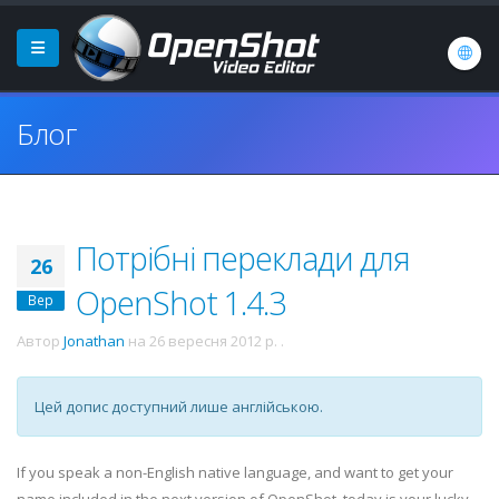
Блог
Потрібні переклади для
26
OpenShot 1.4.3
Вер
Автор
Jonathan
на
26 вересня 2012 р.
.
Цей допис доступний лише англійською.
If you speak a non-English native language, and want to get your