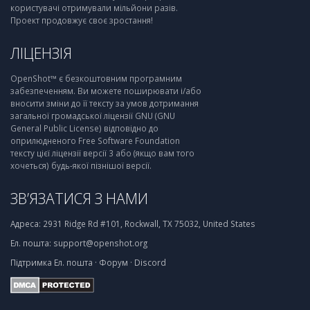
користувачі отримували мільйони разів.
Проект продовжує своє зростання!
ЛІЦЕНЗІЯ
OpenShot™ є безкоштовним програмним
забезпеченням. Ви можете поширювати і/або
вносити зміни до її тексту за умов дотримання
загальної громадської ліцензії GNU (GNU
General Public License) відповідно до
оприлюдненого Free Software Foundation
тексту цієї ліцензії версії 3 або (якщо вам того
хочеться) будь-якої пізнішої версії.
ЗВ’ЯЗАТИСЯ З НАМИ
Адреса:
2931 Ridge Rd #101, Rockwall, TX 75032, United States
Ел. пошта:
support@openshot.org
Підтримка
Ел. пошта
·
Форум
·
Discord