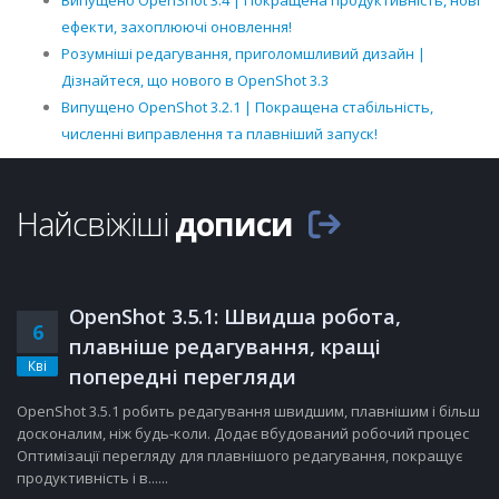
Випущено OpenShot 3.4 | Покращена продуктивність, нові
ефекти, захоплюючі оновлення!
Розумніші редагування, приголомшливий дизайн |
Дізнайтеся, що нового в OpenShot 3.3
Випущено OpenShot 3.2.1 | Покращена стабільність,
численні виправлення та плавніший запуск!
Найсвіжіші
дописи
OpenShot 3.5.1: Швидша робота,
6
плавніше редагування, кращі
Кві
попередні перегляди
OpenShot 3.5.1 робить редагування швидшим, плавнішим і більш
досконалим, ніж будь-коли. Додає вбудований робочий процес
Оптимізації перегляду для плавнішого редагування, покращує
продуктивність і в......