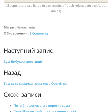
All translators are listed in the credits of each release (in the About
dialog)
Мітки
:
Немає тегів
Обговорення
:
3 Comments
Наступний запис
Бум! Вибухові логотипи!
Назад
Темна та красива: нова тема OpenShot!
Схожі записи
Потрібна допомога з перекладами
OpenShot потребує ваших перекладів!