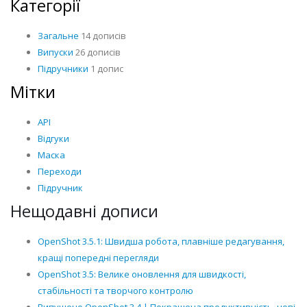
Категорії
Загальне
14 дописів
Випуски
26 дописів
Підручники
1 допис
Мітки
API
Відгуки
Маска
Переходи
Підручник
Нещодавні дописи
OpenShot 3.5.1: Швидша робота, плавніше редагування,
кращі попередні перегляди
OpenShot 3.5: Велике оновлення для швидкості,
стабільності та творчого контролю