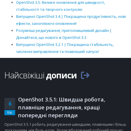
OpenShot 3.5: Велике оновлення для швидкості,
стабільності та творчого контролю
Випущено OpenShot 3.4 | Покращена продуктивність, нові
ефекти, захоплюючі оновлення!
Розумніші редагування, приголомшливий дизайн |
Дізнайтеся, що нового в OpenShot 3.3
Випущено OpenShot 3.2.1 | Покращена стабільність,
численні виправлення та плавніший запуск!
Найсвіжіші
дописи
OpenShot 3.5.1: Швидша робота,
6
плавніше редагування, кращі
Кві
попередні перегляди
OpenShot 3.5.1 робить редагування швидшим, плавнішим і більш
досконалим, ніж будь-коли. Додає вбудований робочий процес