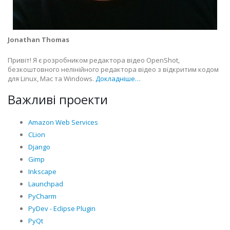
Jonathan Thomas
Привіт! Я є розробником редактора відео OpenShot,
безкоштовного нелінійного редактора відео з відкритим кодом
для Linux, Mac та Windows.
Докладніше…
Важливі проекти
Amazon Web Services
CLion
Django
Gimp
Inkscape
Launchpad
PyCharm
PyDev - Eclipse Plugin
PyQt