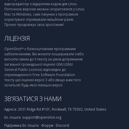
відеоредактор з відкритим кодом для Linux.
Поточною версією можна скористатися у Linux,
Mac та Windows, самі пакунки з програмою
користувачі отримували мільйони разів.
Проект продовжує своє зростання!
ЛІЦЕНЗІЯ
OpenShot™ є безкоштовним програмним
забезпеченням. Ви можете поширювати і/або
вносити зміни до її тексту за умов дотримання
загальної громадської ліцензії GNU (GNU
General Public License) відповідно до
оприлюдненого Free Software Foundation
тексту цієї ліцензії версії 3 або (якщо вам того
хочеться) будь-якої пізнішої версії.
ЗВ’ЯЗАТИСЯ З НАМИ
Адреса:
2931 Ridge Rd #101, Rockwall, TX 75032, United States
Ел. пошта:
support@openshot.org
Підтримка
Ел. пошта
·
Форум
·
Discord