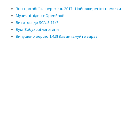
Звіт про збої за вересень 2017 - Найпоширеніші помилки
Музичні відео + OpenShot!
Ви готові до SCALE 11x?
Бум! Вибухові логотипи!
Випущено версію 1.4.3! Завантажуйте зараз!