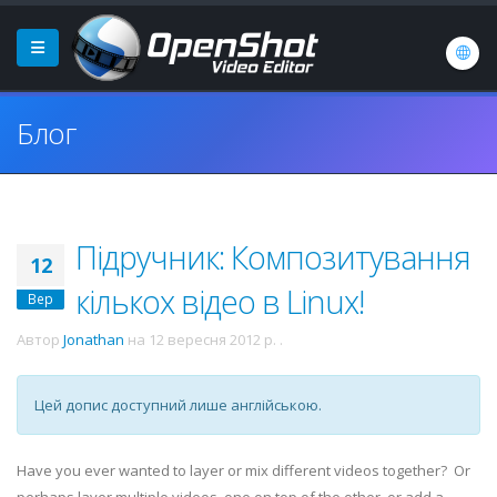
Блог
Підручник: Композитування
12
кількох відео в Linux!
Вер
Автор
Jonathan
на
12 вересня 2012 р.
.
Цей допис доступний лише англійською.
Have you ever wanted to layer or mix different videos together? Or