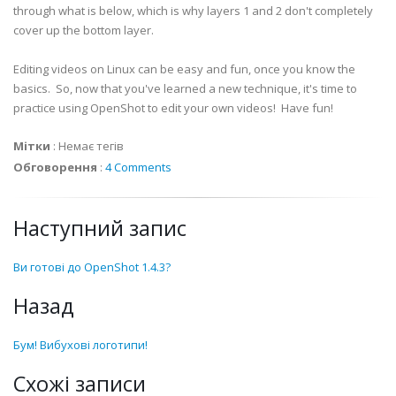
through what is below, which is why layers 1 and 2 don't completely
cover up the bottom layer.
Editing videos on Linux can be easy and fun, once you know the
basics. So, now that you've learned a new technique, it's time to
practice using OpenShot to edit your own videos! Have fun!
Мітки
:
Немає тегів
Обговорення
:
4 Comments
Наступний запис
Ви готові до OpenShot 1.4.3?
Назад
Бум! Вибухові логотипи!
Схожі записи