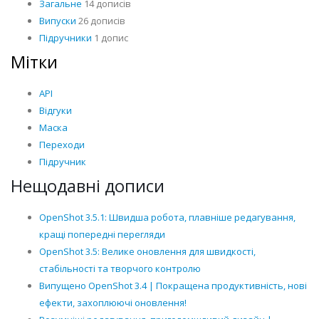
Загальне
14 дописів
Випуски
26 дописів
Підручники
1 допис
Мітки
API
Відгуки
Маска
Переходи
Підручник
Нещодавні дописи
OpenShot 3.5.1: Швидша робота, плавніше редагування,
кращі попередні перегляди
OpenShot 3.5: Велике оновлення для швидкості,
стабільності та творчого контролю
Випущено OpenShot 3.4 | Покращена продуктивність, нові
ефекти, захоплюючі оновлення!