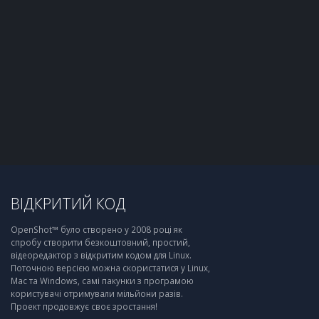
ВІДКРИТИЙ КОД
OpenShot™ було створено у 2008 році як
спробу створити безкоштовний, простий,
відеоредактор з відкритим кодом для Linux.
Поточною версією можна скористатися у Linux,
Mac та Windows, самі пакунки з програмою
користувачі отримували мільйони разів.
Проект продовжує своє зростання!