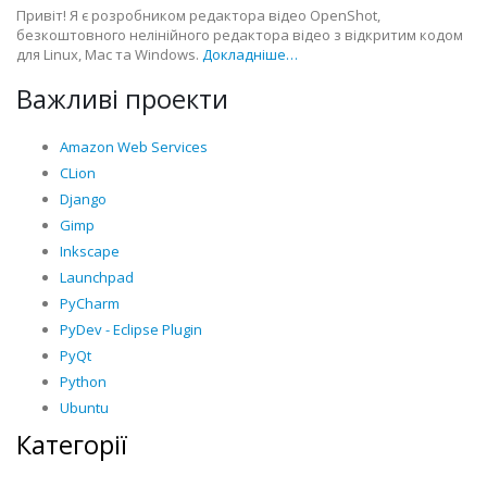
Привіт! Я є розробником редактора відео OpenShot,
безкоштовного нелінійного редактора відео з відкритим кодом
для Linux, Mac та Windows.
Докладніше…
Важливі проекти
Amazon Web Services
CLion
Django
Gimp
Inkscape
Launchpad
PyCharm
PyDev - Eclipse Plugin
PyQt
Python
Ubuntu
Категорії