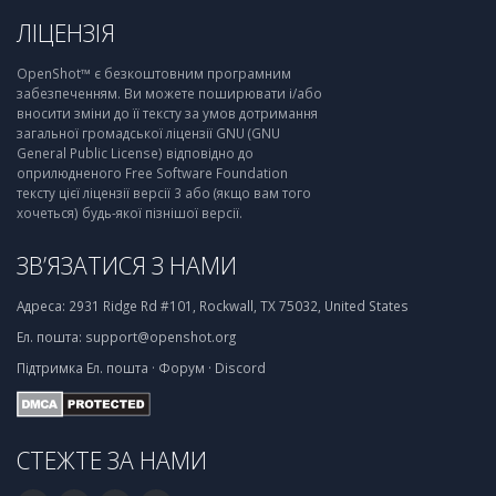
ЛІЦЕНЗІЯ
OpenShot™ є безкоштовним програмним
забезпеченням. Ви можете поширювати і/або
вносити зміни до її тексту за умов дотримання
загальної громадської ліцензії GNU (GNU
General Public License) відповідно до
оприлюдненого Free Software Foundation
тексту цієї ліцензії версії 3 або (якщо вам того
хочеться) будь-якої пізнішої версії.
ЗВ’ЯЗАТИСЯ З НАМИ
Адреса:
2931 Ridge Rd #101, Rockwall, TX 75032, United States
Ел. пошта:
support@openshot.org
Підтримка
Ел. пошта
·
Форум
·
Discord
СТЕЖТЕ ЗА НАМИ