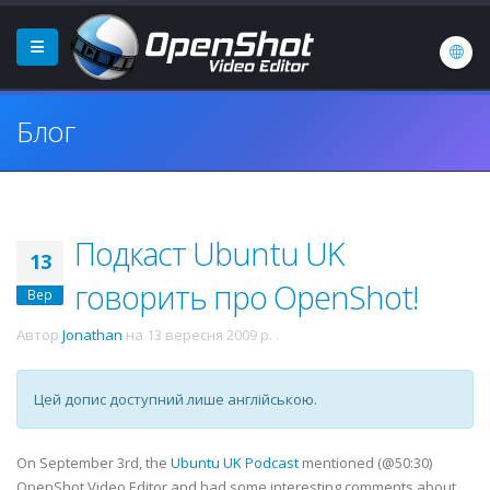
Блог
Подкаст Ubuntu UK
13
говорить про OpenShot!
Вер
Автор
Jonathan
на
13 вересня 2009 р.
.
Цей допис доступний лише англійською.
On September 3rd, the
Ubuntu UK Podcast
mentioned (@50:30)
OpenShot Video Editor and had some interesting comments about