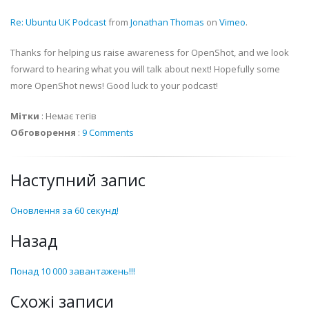
Re: Ubuntu UK Podcast
from
Jonathan Thomas
on
Vimeo
.
Thanks for helping us raise awareness for OpenShot, and we look
forward to hearing what you will talk about next! Hopefully some
more OpenShot news! Good luck to your podcast!
Мітки
:
Немає тегів
Обговорення
:
9 Comments
Наступний запис
Оновлення за 60 секунд!
Назад
Понад 10 000 завантажень!!!
Схожі записи