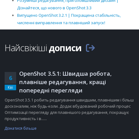
Розумніші редагування, приголомшливий дизайн |
Дізнайтеся, що нового в OpenShot 3.3
Випущено OpenShot 3.2.1 | Покращена стабільність,
численні виправлення та плавніший запуск!
Найсвіжіші
дописи
OpenShot 3.5.1: Швидша робота,
6
плавніше редагування, кращі
Кві
попередні перегляди
OpenShot 3.5.1 робить редагування швидшим, плавнішим і більш
досконалим, ніж будь-коли. Додає вбудований робочий процес
Оптимізації перегляду для плавнішого редагування, покращує
продуктивність і в......
Дізнатися більше