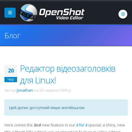
Блог
Редактор відеозаголовків
20
для Linux!
Чер
Автор
Jonathan
на
20 червня 2009 р.
.
Цей допис доступний лише англійською.
Here comes the
2nd
new feature in our
4 for 4
special, a shiny, new