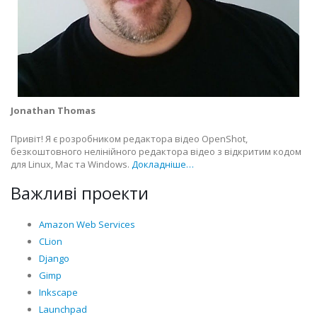
Jonathan Thomas
Привіт! Я є розробником редактора відео OpenShot,
безкоштовного нелінійного редактора відео з відкритим кодом
для Linux, Mac та Windows.
Докладніше…
Важливі проекти
Amazon Web Services
CLion
Django
Gimp
Inkscape
Launchpad