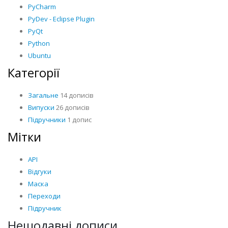
PyCharm
PyDev - Eclipse Plugin
PyQt
Python
Ubuntu
Категорії
Загальне
14 дописів
Випуски
26 дописів
Підручники
1 допис
Мітки
API
Відгуки
Маска
Переходи
Підручник
Нещодавні дописи