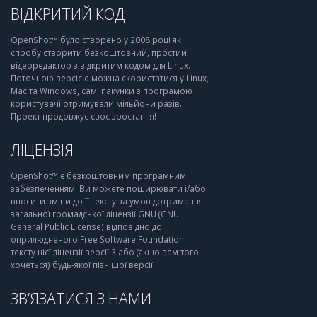
ВІДКРИТИЙ КОД
OpenShot™ було створено у 2008 році як
спробу створити безкоштовний, простий,
відеоредактор з відкритим кодом для Linux.
Поточною версією можна скористатися у Linux,
Mac та Windows, самі пакунки з програмою
користувачі отримували мільйони разів.
Проект продовжує своє зростання!
ЛІЦЕНЗІЯ
OpenShot™ є безкоштовним програмним
забезпеченням. Ви можете поширювати і/або
вносити зміни до її тексту за умов дотримання
загальної громадської ліцензії GNU (GNU
General Public License) відповідно до
оприлюдненого Free Software Foundation
тексту цієї ліцензії версії 3 або (якщо вам того
хочеться) будь-якої пізнішої версії.
ЗВ’ЯЗАТИСЯ З НАМИ