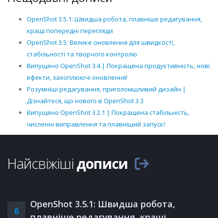
OpenShot 3.5.1: Швидша робота, плавніше редагування,
кращі попередні перегляди
OpenShot 3.5: Велике оновлення для швидкості,
стабільності та творчого контролю
Випущено OpenShot 3.4 | Покращена продуктивність, нові
ефекти, захоплюючі оновлення!
Розумніші редагування, приголомшливий дизайн |
Дізнайтеся, що нового в OpenShot 3.3
Випущено OpenShot 3.2.1 | Покращена стабільність,
численні виправлення та плавніший запуск!
Найсвіжіші
дописи
OpenShot 3.5.1: Швидша робота,
6
плавніше редагування, кращі