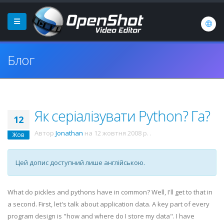
Блог
Як серіалізувати Python? Га?
12
Автор
Jonathan
на
12 жовтня 2008 р.
.
Жов
Цей допис доступний лише англійською.
What do pickles and pythons have in common? Well, I'll get to that in
a second. First, let's talk about application data. A key part of every
program design is "how and where do I store my data". I have