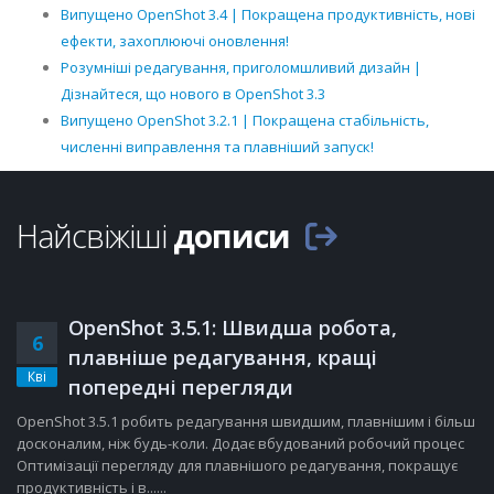
Випущено OpenShot 3.4 | Покращена продуктивність, нові
ефекти, захоплюючі оновлення!
Розумніші редагування, приголомшливий дизайн |
Дізнайтеся, що нового в OpenShot 3.3
Випущено OpenShot 3.2.1 | Покращена стабільність,
численні виправлення та плавніший запуск!
Найсвіжіші
дописи
OpenShot 3.5.1: Швидша робота,
6
плавніше редагування, кращі
Кві
попередні перегляди
OpenShot 3.5.1 робить редагування швидшим, плавнішим і більш
досконалим, ніж будь-коли. Додає вбудований робочий процес
Оптимізації перегляду для плавнішого редагування, покращує
продуктивність і в......