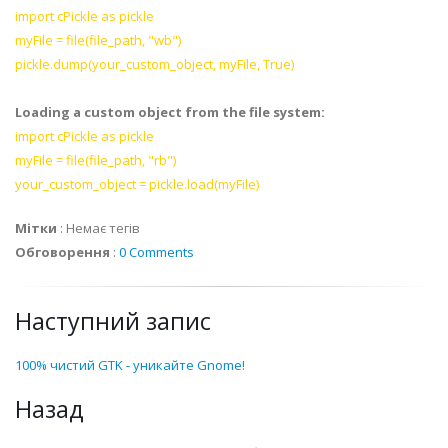
import cPickle as pickle
myFile = file(file_path, "wb")
pickle.dump(your_custom_object, myFile, True)
Loading a custom object from the file system:
import cPickle as pickle
myFile = file(file_path, "rb")
your_custom_object = pickle.load(myFile)
Мітки
:
Немає тегів
Обговорення
:
0 Comments
Наступний запис
100% чистий GTK - уникайте Gnome!
Назад