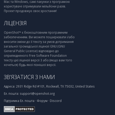
Mac та Windows, самі пакунки з програмою
користувачі отримували мільйони разів.
Проект продовжує своє зростання!
ЛІЦЕНЗІЯ
OpenShot™ є безкоштовним програмним
забезпеченням. Ви можете поширювати і/або
вносити зміни до її тексту за умов дотримання
загальної громадської ліцензії GNU (GNU
General Public License) відповідно до
оприлюдненого Free Software Foundation
тексту цієї ліцензії версії 3 або (якщо вам того
хочеться) будь-якої пізнішої версії.
ЗВ’ЯЗАТИСЯ З НАМИ
Адреса:
2931 Ridge Rd #101, Rockwall, TX 75032, United States
Ел. пошта:
support@openshot.org
Підтримка
Ел. пошта
·
Форум
·
Discord