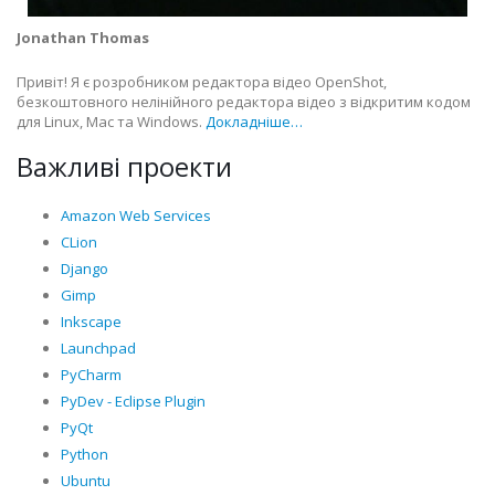
Jonathan Thomas
Привіт! Я є розробником редактора відео OpenShot,
безкоштовного нелінійного редактора відео з відкритим кодом
для Linux, Mac та Windows.
Докладніше…
Важливі проекти
Amazon Web Services
CLion
Django
Gimp
Inkscape
Launchpad
PyCharm
PyDev - Eclipse Plugin
PyQt
Python
Ubuntu