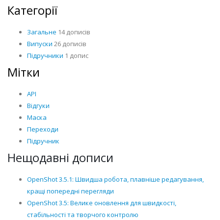
Категорії
Загальне
14 дописів
Випуски
26 дописів
Підручники
1 допис
Мітки
API
Відгуки
Маска
Переходи
Підручник
Нещодавні дописи
OpenShot 3.5.1: Швидша робота, плавніше редагування,
кращі попередні перегляди
OpenShot 3.5: Велике оновлення для швидкості,
стабільності та творчого контролю