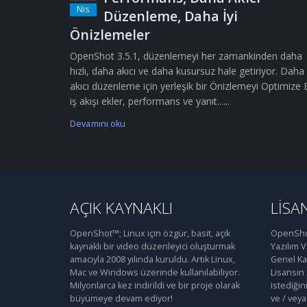
Nis
Düzenleme, Daha İyi
Önizlemeler
OpenShot 3.5.1, düzenlemeyi her zamankinden daha
hızlı, daha akıcı ve daha kusursuz hale getiriyor. Daha
akıcı düzenleme için yerleşik bir Önizlemeyi Optimize 
iş akışı ekler, performans ve yanıt......
Devamını oku
AÇIK KAYNAKLI
LISA
OpenShot™; Linux için özgür, basit, açık
OpenShot
kaynaklı bir video düzenleyici oluşturmak
Yazılım 
amacıyla 2008 yılında kuruldu. Artık Linux,
Genel Kam
Mac ve Windows üzerinde kullanılabiliyor.
Lisansın
Milyonlarca kez indirildi ve bir proje olarak
istediğin
büyümeye devam ediyor!
ve / veya 