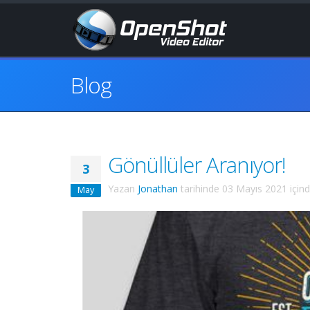
Blog
Gönüllüler Aranıyor!
3
Yazan
Jonathan
tarihinde
03 Mayıs 2021
için
May