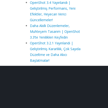
OpenShot 3.4 Yayınlandı |
Geliştirilmiş Performans, Yeni
Efektler, Heyecan Verici
Güncellemeler!
Daha Akıllı Düzenlemeler,
Muhteşem Tasarım | OpenShot
3.3’te Yenilikleri Keşfedin
OpenShot 3.2.1 Yayınlandı |
Geliştirilmiş Kararlılık, Çok Sayıda
Düzeltme ve Daha Akıcı
Başlatmalar!