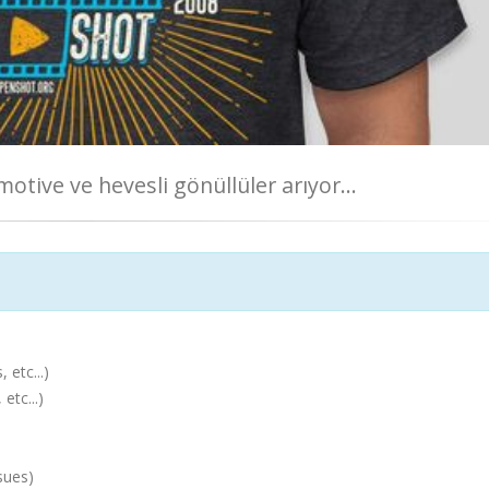
otive ve hevesli gönüllüler arıyor...
etc...)
etc...)
sues)