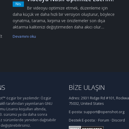
Nis
Bir videoyu optimize etmek, düzenleme için
daha küçük ve daha hızlı bir versiyon oluşturur, böylece
oynatma, tarama, kırpma ve önizlemeler son dışa
aktarma kalitenizi değiştirmeden daha akıcı olur....
Et
Devamını oku
NS
BIZE ULAŞIN
™ özgür bir yazılımdır: Özgür
Adres:
2931 Ridge Rd #101, Rockwal
Vakfı tarafından yayımlanan GNU
75032, United States
u Lisansı koşulları altında,
E-posta:
support@openshot.org
 3. sürümü ya da daha sonra
iz sürümlerde yeniden dağıtabilir
Destek
E-posta:
·
Forum
·
Discord
değiştirebilirsiniz.