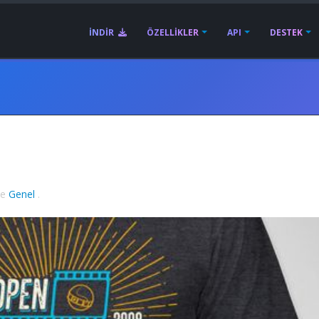
İNDIR
ÖZELLIKLER
API
DESTEK
de
Genel
.