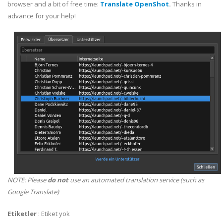
browser and a bit of free time:
Translate OpenShot
.
Thanks in
advance for your help!
NOTE: Please
do not
use an automated translation service (such as
Google Translate)
Etiketler
:
Etiket yok