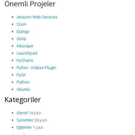
Önemli Projeler
Amazon Web Services
CLion
Django
Gimp
Inkscape
Launchpad
PyCharm
PyDev - Eclipse Plugin
PyQt
Python
Ubuntu
Kategoriler
Genel
14 yazı
Sürümler
26 yazı
Eğitimler
1 yazı