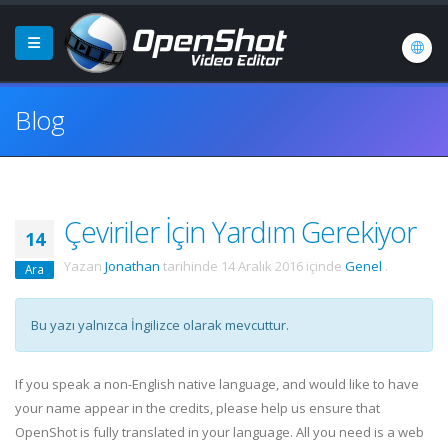
Blog
Çeviriler İçin Yardım Gerekiyor
14
Yazan
Jonathan
tarihinde
14 Aralık 2016
içinde
Genel
.
Ara
Bu yazı yalnızca İngilizce olarak mevcuttur.
If you speak a non-English native language, and would like to have
your name appear in the credits, please help us ensure that
OpenShot is fully translated in your language. All you need is a web