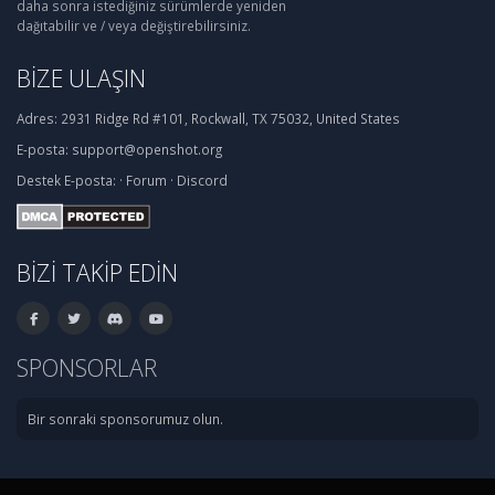
daha sonra istediğiniz sürümlerde yeniden
dağıtabilir ve / veya değiştirebilirsiniz.
BIZE ULAŞIN
Adres:
2931 Ridge Rd #101, Rockwall, TX 75032, United States
E-posta:
support@openshot.org
Destek
E-posta:
·
Forum
·
Discord
BIZI TAKIP EDIN
SPONSORLAR
Bir sonraki sponsorumuz olun.