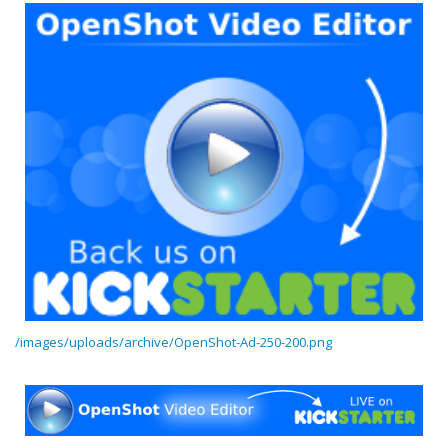
/images/uploads/archive/OpenShot-Ad-250-200.png