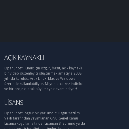
AÇIK KAYNAKLI
OpenShot™; Linux için özgür, basit, açık kaynaklı
bir video düzenleyici oluşturmak amacıyla 2008
yılında kuruldu. Artık Linux, Mac ve Windows
üzerinde kullanılabiliyor. Milyonlarca kez indirildi
ve bir proje olarak büyümeye devam ediyor!
LISANS
OpenShot™ özgür bir yazılımdır: Özgür Yazılım
Vakfı tarafından yayımlanan GNU Genel Kamu
Lisansı koşulları altında, Lisansın 3. sürümü ya da
daha sonra istediğiniz sürümlerde yeniden