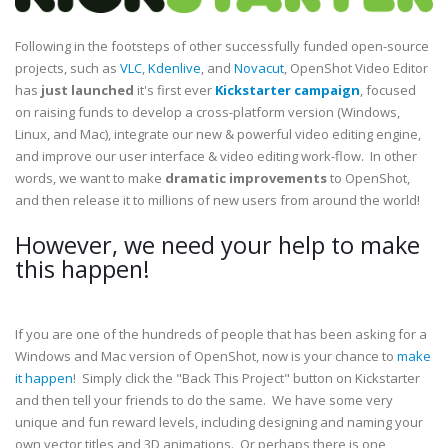
Following in the footsteps of other successfully funded open-source
projects, such as
VLC
,
Kdenlive
, and
Novacut
, OpenShot Video Editor
has
just launched
it's first ever
Kickstarter campaign
, focused
on raising funds to develop a cross-platform version (Windows,
Linux, and Mac), integrate our new & powerful video editing engine,
and improve our user interface & video editing work-flow. In other
words, we want to make
dramatic improvements
to OpenShot,
and then release it to millions of new users from around the world!
However, we need your help to make
this happen!
If you are one of the hundreds of people that has been asking for a
Windows and Mac version of OpenShot, now is your chance to
make
it happen
! Simply click the "Back This Project" button on Kickstarter
and then tell your friends to do the same. We have some very
unique and fun reward levels, including designing and naming your
own vector titles and 3D animations. Or perhaps there is one