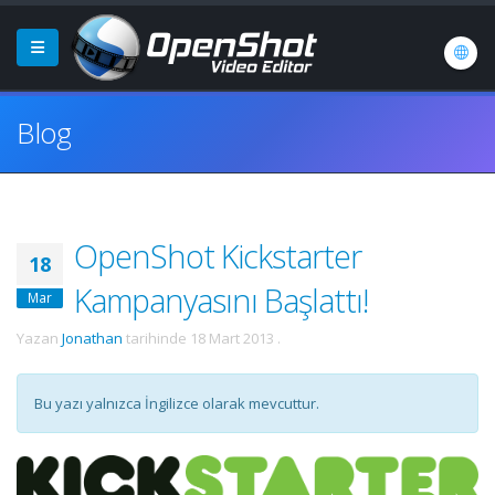
Blog
OpenShot Kickstarter
18
Kampanyasını Başlattı!
Mar
Yazan
Jonathan
tarihinde
18 Mart 2013
.
Bu yazı yalnızca İngilizce olarak mevcuttur.