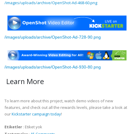
/images/uploads/archive/OpenShot-Ad-468-60.png
/images/uploads/archive/OpenShot-Ad-728-90.png
/images/uploads/archive/OpenShot-Ad-930-80.png
Learn More
To learn more about this project, watch demo videos of new
features, and check out all the rewards levels, please take a look at
our
Kickstarter campaign today
!
Etiketler
:
Etiket yok
Tartışmalar
:
15 Comments