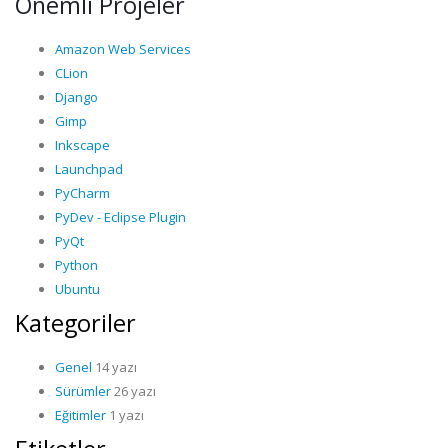
Önemli Projeler
Amazon Web Services
CLion
Django
Gimp
Inkscape
Launchpad
PyCharm
PyDev - Eclipse Plugin
PyQt
Python
Ubuntu
Kategoriler
Genel
14 yazı
Sürümler
26 yazı
Eğitimler
1 yazı