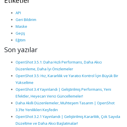
Etiketler
API
Geri Bildirim
Maske
Geçiş
Eğitim
Son yazılar
OpenShot 3.5.1: Daha Hızlı Performans, Daha Akıcı
Düzenleme, Daha İyi Önizlemeler
OpenShot 3.5: Hız, Kararlılık ve Yaratıcı Kontrol İçin Büyük Bir
Yükseltme
OpenShot 3.4 Yayınlandı | Geliştirilmiş Performans, Yeni
Efektler, Heyecan Verici Güncellemeler!
Daha Akıllı Düzenlemeler, Muhteşem Tasarım | OpenShot
3.3’te Yenilikleri Keşfedin
OpenShot 3.2.1 Yayınlandı | Geliştirilmiş Kararlılık, Çok Sayıda
Düzeltme ve Daha Akıcı Başlatmalar!