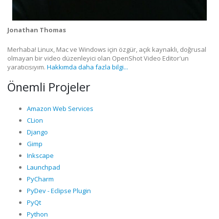
Jonathan Thomas
Merhaba! Linux, Mac ve Windows için özgür, açık kaynaklı, doğrusal
olmayan bir video düzenleyici olan OpenShot Video Editor'un
yaratıcısıyım.
Hakkımda daha fazla bilgi...
Önemli Projeler
Amazon Web Services
CLion
Django
Gimp
Inkscape
Launchpad
PyCharm
PyDev - Eclipse Plugin
PyQt
Python