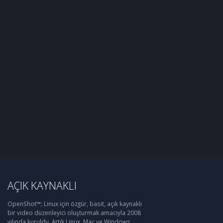
AÇIK KAYNAKLI
OpenShot™; Linux için özgür, basit, açık kaynaklı
bir video düzenleyici oluşturmak amacıyla 2008
yılında kuruldu. Artık Linux, Mac ve Windows