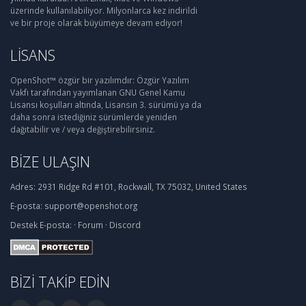
üzerinde kullanılabiliyor. Milyonlarca kez indirildi
ve bir proje olarak büyümeye devam ediyor!
LISANS
OpenShot™ özgür bir yazılımdır: Özgür Yazılım
Vakfı tarafından yayımlanan GNU Genel Kamu
Lisansı koşulları altında, Lisansın 3. sürümü ya da
daha sonra istediğiniz sürümlerde yeniden
dağıtabilir ve / veya değiştirebilirsiniz.
BIZE ULAŞIN
Adres:
2931 Ridge Rd #101, Rockwall, TX 75032, United States
E-posta:
support@openshot.org
Destek
E-posta:
·
Forum
·
Discord
BIZI TAKIP EDIN