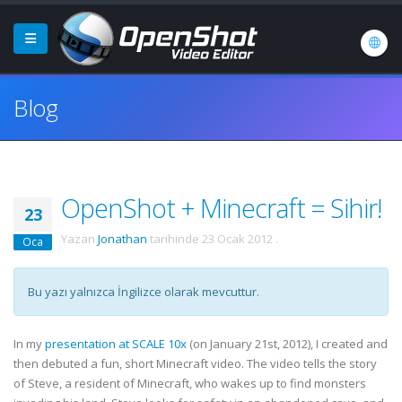
Blog
OpenShot + Minecraft = Sihir!
23
Yazan
Jonathan
tarihinde
23 Ocak 2012
.
Oca
Bu yazı yalnızca İngilizce olarak mevcuttur.
In my
presentation at SCALE 10x
(on January 21st, 2012), I created and
then debuted a fun, short Minecraft video. The video tells the story
of Steve, a resident of Minecraft, who wakes up to find monsters