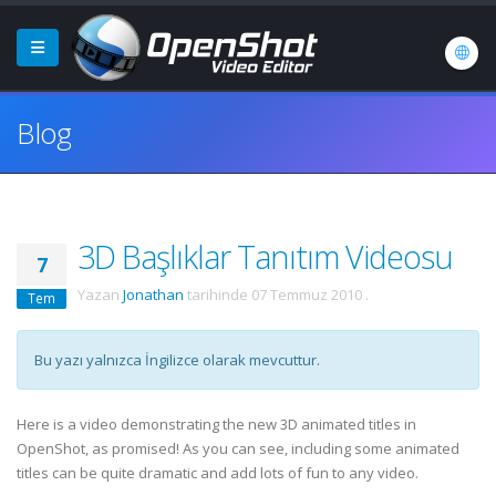
Blog
3D Başlıklar Tanıtım Videosu
7
Yazan
Jonathan
tarihinde
07 Temmuz 2010
.
Tem
Bu yazı yalnızca İngilizce olarak mevcuttur.
Here is a video demonstrating the new 3D animated titles in
OpenShot, as promised! As you can see, including some animated
titles can be quite dramatic and add lots of fun to any video.