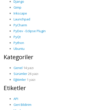
Django
Gimp
Inkscape
Launchpad
PyCharm
PyDev - Eclipse Plugin
PyQt
Python
Ubuntu
Kategoriler
Genel
14 yazı
Sürümler
26 yazı
Eğitimler
1 yazı
Etiketler
API
Geri Bildirim