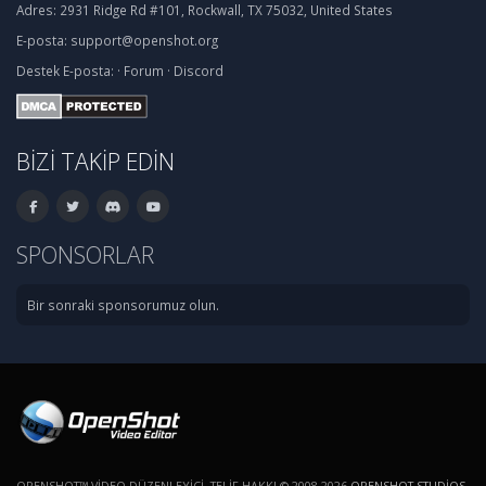
Adres:
2931 Ridge Rd #101, Rockwall, TX 75032, United States
E-posta:
support@openshot.org
Destek
E-posta:
·
Forum
·
Discord
BIZI TAKIP EDIN
SPONSORLAR
Bir sonraki sponsorumuz olun.
OPENSHOT™ VIDEO DÜZENLEYICI. TELIF HAKKI © 2008-2026
OPENSHOT STUDIOS,