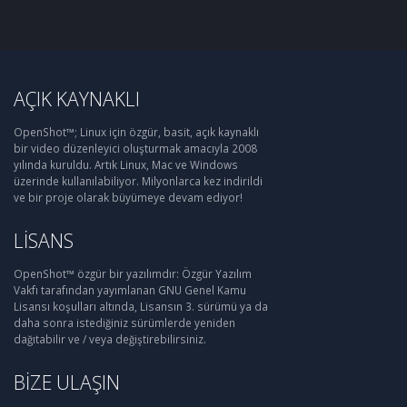
AÇIK KAYNAKLI
OpenShot™; Linux için özgür, basit, açık kaynaklı
bir video düzenleyici oluşturmak amacıyla 2008
yılında kuruldu. Artık Linux, Mac ve Windows
üzerinde kullanılabiliyor. Milyonlarca kez indirildi
ve bir proje olarak büyümeye devam ediyor!
LISANS
OpenShot™ özgür bir yazılımdır: Özgür Yazılım
Vakfı tarafından yayımlanan GNU Genel Kamu
Lisansı koşulları altında, Lisansın 3. sürümü ya da
daha sonra istediğiniz sürümlerde yeniden
dağıtabilir ve / veya değiştirebilirsiniz.
BIZE ULAŞIN